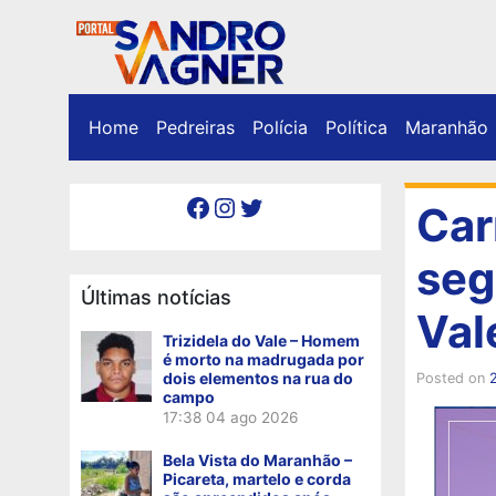
Home
Pedreiras
Polícia
Política
Maranhão
Facebook
Instagram
Twitter
Car
seg
Últimas notícias
Val
Trizidela do Vale – Homem
é morto na madrugada por
dois elementos na rua do
Posted on
campo
17:38
04 ago 2026
Bela Vista do Maranhão –
Picareta, martelo e corda