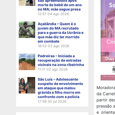
são apreendidos após
morte de bebê de um ano
no MA; mãe segue presa
12:57
04 ago 2026
Açailândia – Quem é o
jovem do MA recrutado
para a guerra da Ucrânia e
que mãe diz ter morrido
em combate
16:53
03 ago 2026
Pedreiras – Iniciada a
recuperação de estradas
vicinais na zona ribeirinha
11:17
02 ago 2026
São Luís – Adolescente
suspeito de envolvimento
Moradoras
em ataque que matou
grávida e filho morre em
da Carret
confronto com a polícia
partir de
17:59
30 jul 2026
pressão a
e orienta