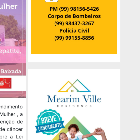
tendimento
Mulher , a
ferição de
 de câncer
obre a Lei