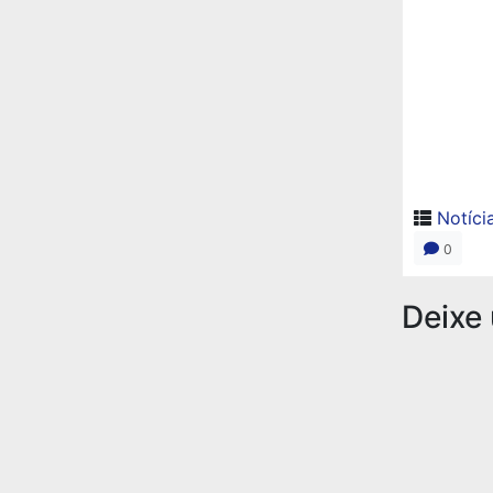
Notíci
0
Deixe