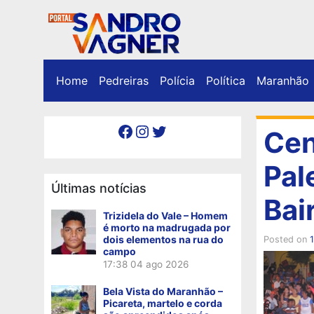
Home
Pedreiras
Polícia
Política
Maranhão
Facebook
Instagram
Twitter
Ce
Pal
Últimas notícias
Bai
Trizidela do Vale – Homem
é morto na madrugada por
dois elementos na rua do
Posted on
campo
17:38
04 ago 2026
Bela Vista do Maranhão –
Picareta, martelo e corda