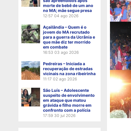
são apreendidos após
morte de bebê de um ano
no MA; mãe segue presa
12:57
04 ago 2026
Açailândia – Quem é o
jovem do MA recrutado
para a guerra da Ucrânia e
que mãe diz ter morrido
em combate
16:53
03 ago 2026
Pedreiras – Iniciada a
recuperação de estradas
vicinais na zona ribeirinha
11:17
02 ago 2026
São Luís – Adolescente
suspeito de envolvimento
em ataque que matou
grávida e filho morre em
confronto com a polícia
17:59
30 jul 2026