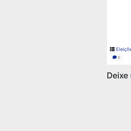
Eleiçõ
0
Deixe