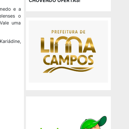
CHOVENDO OFERTAS!
 medo e a
elenses o
 Vale uma
ariádine,