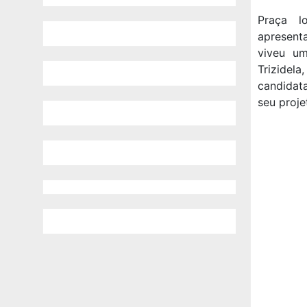
Praça l
apresenta
viveu u
Trizidel
candidat
seu proje