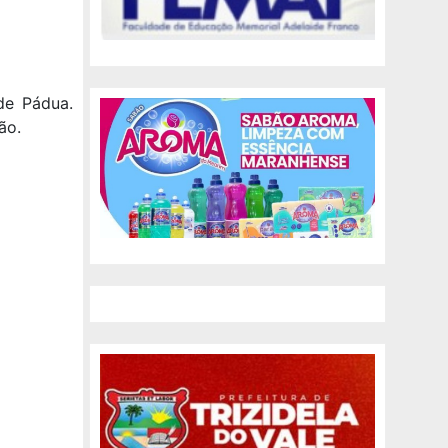
de Pádua.
ão.