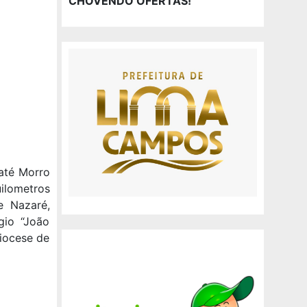
CHOVENDO OFERTAS!
 até Morro
ilometros
 Nazaré,
gio “João
iocese de