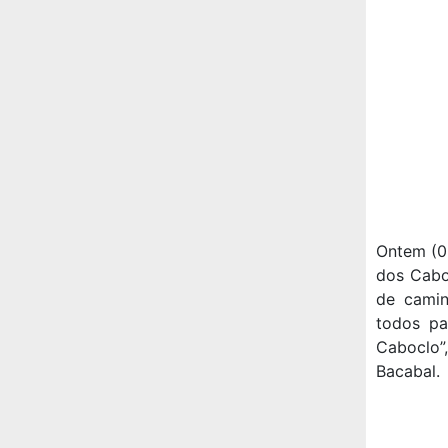
Ontem (05
dos Cabo
de cami
todos pa
Caboclo”
Bacabal.