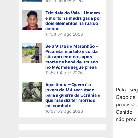
16:39
06 ago 2026
Trizidela do Vale – Homem
é morto na madrugada por
dois elementos na rua do
campo
17:38
04 ago 2026
Bela Vista do Maranhão –
Picareta, martelo e corda
são apreendidos após
morte de bebê de um ano
no MA; mãe segue presa
12:57
04 ago 2026
Açailândia – Quem é o
Pelo se
jovem do MA recrutado
para a guerra da Ucrânia e
Cabolos,
que mãe diz ter morrido
procissã
em combate
16:53
03 ago 2026
Canidé –
não preci