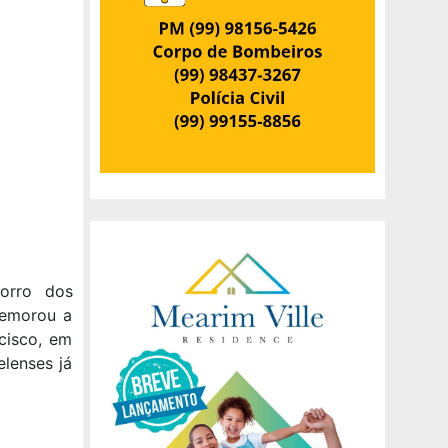
orro dos
memorou a
cisco, em
lenses já