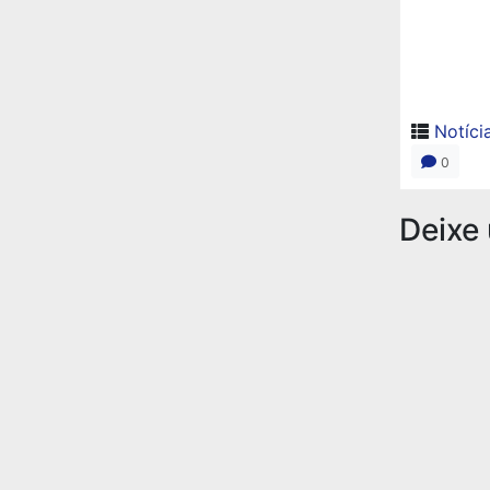
Notíci
0
Deixe