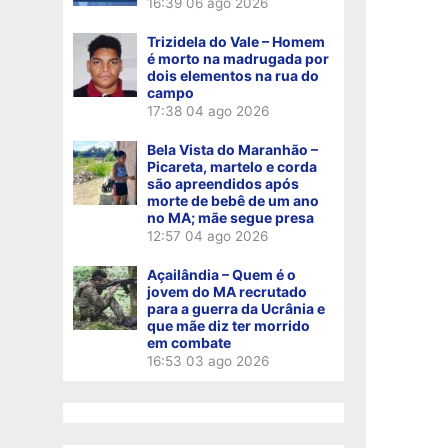
16:39
06 ago 2026
Trizidela do Vale – Homem
é morto na madrugada por
dois elementos na rua do
campo
17:38
04 ago 2026
Bela Vista do Maranhão –
Picareta, martelo e corda
são apreendidos após
morte de bebê de um ano
no MA; mãe segue presa
12:57
04 ago 2026
Açailândia – Quem é o
jovem do MA recrutado
para a guerra da Ucrânia e
que mãe diz ter morrido
em combate
16:53
03 ago 2026