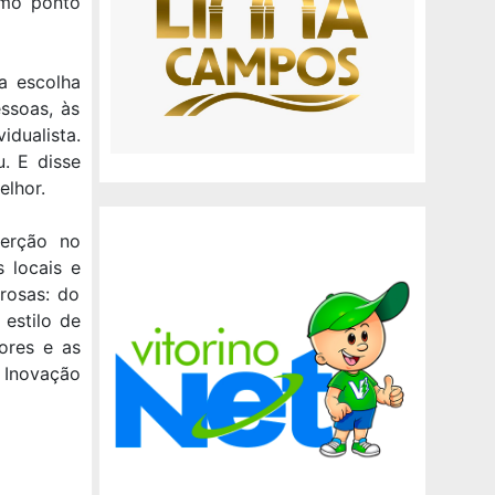
omo ponto
a escolha
ssoas, às
dualista.
u. E disse
elhor.
serção no
s locais e
rosas: do
 estilo de
ores e as
 Inovação