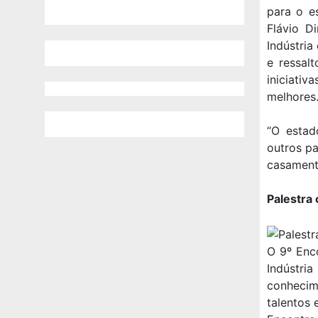
para o es
Flávio D
Indústria
e ressal
iniciativ
melhores
“O estad
outros pa
casamento
Palestra
O 9º Enc
Indústri
conhecim
talentos 