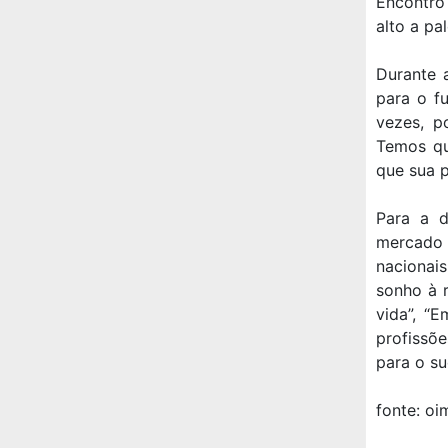
Encontro
alto a pa
Durante 
para o f
vezes, p
Temos que
que sua p
Para a d
mercado d
nacionai
sonho à r
vida”, “
profissõ
para o su
fonte: oi