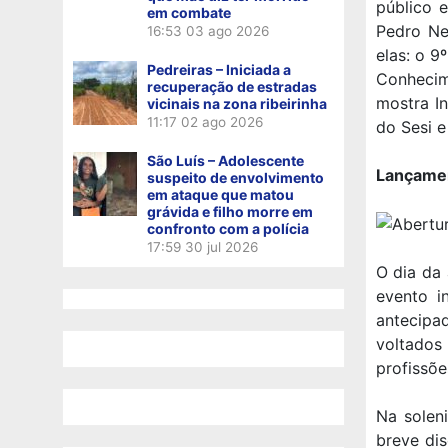
público 
em combate
Pedro Ne
16:53
03 ago 2026
elas: o 9
Pedreiras – Iniciada a
Conhecim
recuperação de estradas
mostra In
vicinais na zona ribeirinha
11:17
02 ago 2026
do Sesi e
São Luís – Adolescente
Lançame
suspeito de envolvimento
em ataque que matou
grávida e filho morre em
confronto com a polícia
17:59
30 jul 2026
O dia da
evento i
antecipa
voltados
profissõe
Na solen
breve dis