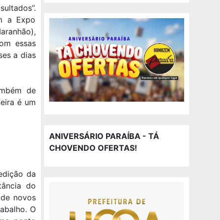
ultados’’.
em a Expo
Maranhão),
com essas
ses a dias
também de
feira é um
ANIVERSÁRIO PARAÍBA - TÁ
CHOVENDO OFERTAS!
edição da
tância do
 de novos
rabalho. O