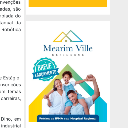
onvenções
adas, são
impíada do
tadual da
e Robótica
 Estágio,
nscrições
com temas
arreiras,
 Dino, em
industrial