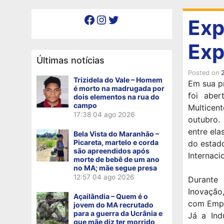
Facebook
Instagram
Twitter
Exp
Exp
Últimas notícias
Posted on
Trizidela do Vale – Homem
Em sua pr
é morto na madrugada por
foi aber
dois elementos na rua do
campo
Multicen
17:38
04 ago 2026
outubro.
entre ela
Bela Vista do Maranhão –
Picareta, martelo e corda
do estad
são apreendidos após
Internaci
morte de bebê de um ano
no MA; mãe segue presa
12:57
04 ago 2026
Durante
Inovação
Açailândia – Quem é o
com Empr
jovem do MA recrutado
para a guerra da Ucrânia e
Já a Ind
que mãe diz ter morrido