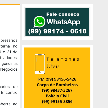
mpresários
xterna no
0 e 31 de
ividades,
s genuínas
 Negócios
ários de
 Encontro
aberta ao