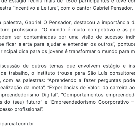
 de Estágio reuniu mais de 1.500 participantes e teve c
lestra “Incentivo à Leitura”, com o cantor Gabriel Pensador.
a palestra, Gabriel O Pensador, destacou a importância d
uturo profissional. “O mundo é muito competitivo e as pe
odem ser contaminadas por uma visão de sucesso indivi
 ficar alerta para ajudar e entender os outros”, pontuo
rincipal dica para os jovens é transformar o mundo para m
iscussão de outros temas que envolvem estágio e in
e trabalho, o Instituto trouxe para São Luís consultore
s, com as palestras: “Aprendendo a fazer perguntas pode
ealização da meta”, “Experiências de Valor: da carreira ao
Empreendedorismo Digital”, “Comportamentos empreended
es do (seu) futuro” e “Empreendedorismo Coorporativo –
cesso profissional”.
mparcial.com.br