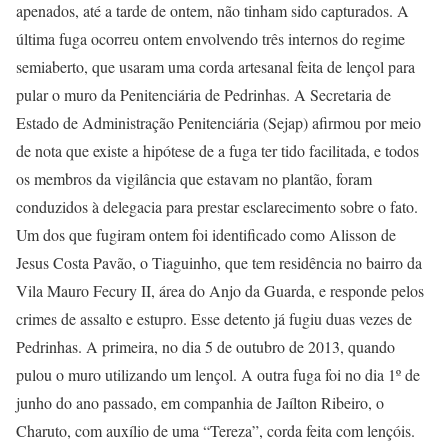
apenados, até a tarde de ontem, não tinham sido capturados. A
última fuga ocorreu ontem envolvendo três internos do regime
semiaberto, que usaram uma corda artesanal feita de lençol para
pular o muro da Penitenciária de Pedrinhas. A Secretaria de
Estado de Administração Penitenciária (Sejap) afirmou por meio
de nota que existe a hipótese de a fuga ter tido facilitada, e todos
os membros da vigilância que estavam no plantão, foram
conduzidos à delegacia para prestar esclarecimento sobre o fato.
Um dos que fugiram ontem foi identificado como Alisson de
Jesus Costa Pavão, o Tiaguinho, que tem residência no bairro da
Vila Mauro Fecury II, área do Anjo da Guarda, e responde pelos
crimes de assalto e estupro. Esse detento já fugiu duas vezes de
Pedrinhas. A primeira, no dia 5 de outubro de 2013, quando
pulou o muro utilizando um lençol. A outra fuga foi no dia 1º de
junho do ano passado, em companhia de Jaílton Ribeiro, o
Charuto, com auxílio de uma “Tereza”, corda feita com lençóis.