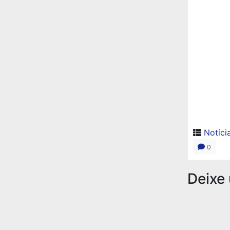
Notíci
0
Deixe