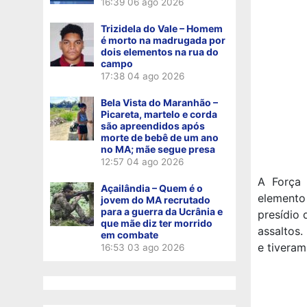
16:39
06 ago 2026
Trizidela do Vale – Homem
é morto na madrugada por
dois elementos na rua do
campo
17:38
04 ago 2026
Bela Vista do Maranhão –
Picareta, martelo e corda
são apreendidos após
morte de bebê de um ano
no MA; mãe segue presa
12:57
04 ago 2026
A Força 
Açailândia – Quem é o
elemento
jovem do MA recrutado
para a guerra da Ucrânia e
presídio 
que mãe diz ter morrido
assaltos.
em combate
e tiveram
16:53
03 ago 2026