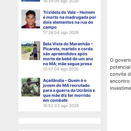
16:39
06 ago 2026
Trizidela do Vale – Homem
é morto na madrugada por
dois elementos na rua do
campo
17:38
04 ago 2026
Bela Vista do Maranhão –
Picareta, martelo e corda
são apreendidos após
morte de bebê de um ano
O governa
no MA; mãe segue presa
potencial
12:57
04 ago 2026
convite d
Açailândia – Quem é o
encontro
jovem do MA recrutado
investime
para a guerra da Ucrânia e
que mãe diz ter morrido
em combate
16:53
03 ago 2026