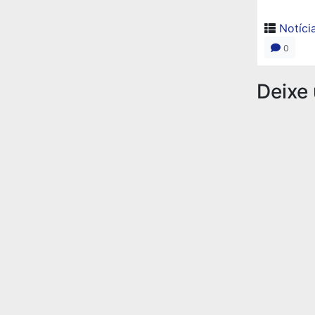
Notíci
0
Deixe