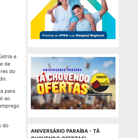
stria e
e de
ores do
do.
ca para
el ao
 emprego
s do
ANIVERSÁRIO PARAÍBA - TÁ