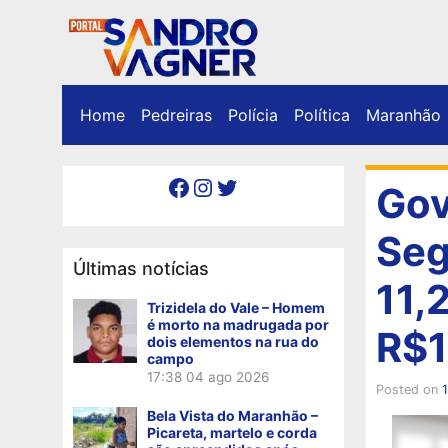
Home
Pedreiras
Polícia
Política
Maranhão
Facebook
Instagram
Twitter
Gov
Seg
Últimas notícias
11,
Trizidela do Vale – Homem
é morto na madrugada por
R$1
dois elementos na rua do
campo
17:38
04 ago 2026
Posted on
1
Bela Vista do Maranhão –
Picareta, martelo e corda