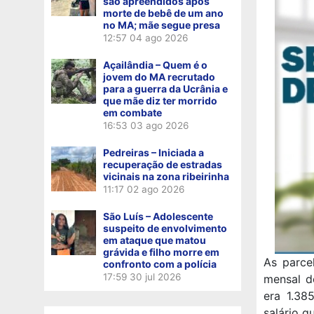
são apreendidos após
morte de bebê de um ano
no MA; mãe segue presa
12:57
04 ago 2026
Açailândia – Quem é o
jovem do MA recrutado
para a guerra da Ucrânia e
que mãe diz ter morrido
em combate
16:53
03 ago 2026
Pedreiras – Iniciada a
recuperação de estradas
vicinais na zona ribeirinha
11:17
02 ago 2026
São Luís – Adolescente
suspeito de envolvimento
em ataque que matou
grávida e filho morre em
As parce
confronto com a polícia
17:59
30 jul 2026
mensal d
era 1.38
salário q