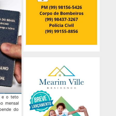
 e o teto
mo mensal
epende do