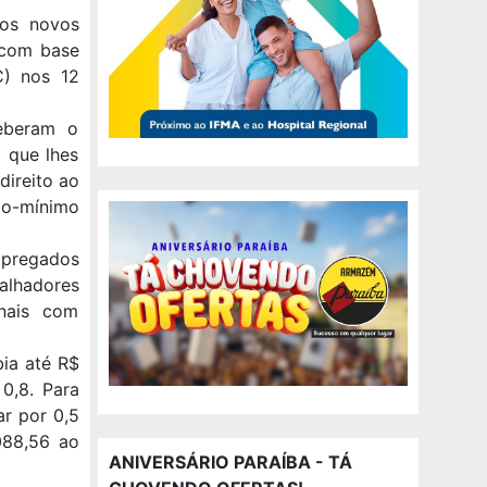
 os novos
o com base
C) nos 12
eberam o
l que lhes
direito ao
io-mínimo
mpregados
balhadores
nais com
bia até R$
0,8. Para
ar por 0,5
088,56 ao
ANIVERSÁRIO PARAÍBA - TÁ