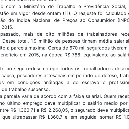
o com o Ministério do Trabalho e Previdência Social,
stão em vigor desde ontem (11). O reajuste foi calculad
ção do Índice Nacional de Preços ao Consumidor (INP
 2015.
passado, mais de oito milhões de trabalhadores rec
. Desse total, 1,9 milhão de pessoas tinham média salaria
ito à parcela máxima. Cerca de 670 mil segurados tiveram 
benefício em 2015, na época R$ 788, equivalente ao salár
ito ao seguro-desemprego todos os trabalhadores dese
 causa, pescadores artesanais em período do defeso, tra
dos em condições análogas a de escravo e profissio
 de trabalho suspenso.
a parcela varia de acordo com a faixa salarial. Quem rece
 no último emprego deve multiplicar o salário médio por 
entre R$ 1.360,71 e R$ 2.268,05, o segurado deve multiplic
a que ultrapassar R$ 1.360,7 e, em seguida, somar R$ 1.