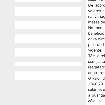
De acord
valores e
na varia
meses de
No ano 
benefício
dava dire
piso do 
vigente.
Têm dire
sem justa
resgata
contratos
O valor d
1.360,70
salários 
a quanti
cálculo.