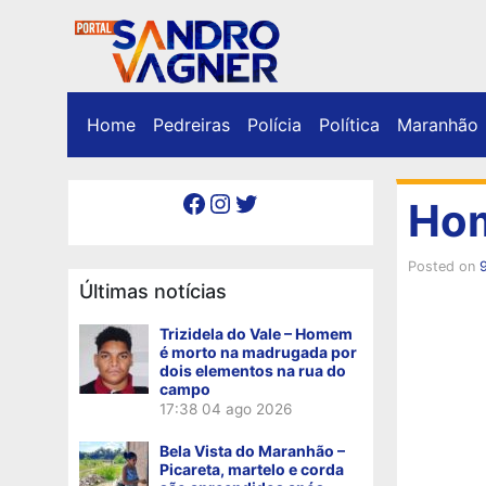
Home
Pedreiras
Polícia
Política
Maranhão
Facebook
Instagram
Twitter
Hom
Posted on
Últimas notícias
Trizidela do Vale – Homem
é morto na madrugada por
dois elementos na rua do
campo
17:38
04 ago 2026
Bela Vista do Maranhão –
Picareta, martelo e corda