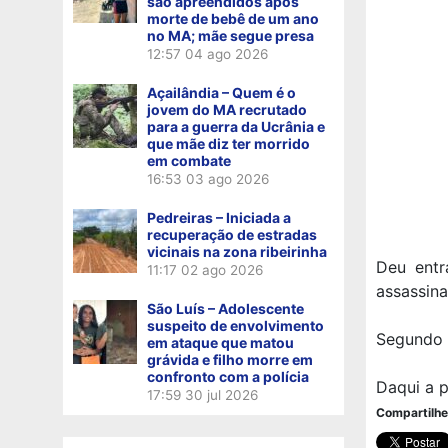
são apreendidos após
morte de bebê de um ano
no MA; mãe segue presa
12:57
04 ago 2026
Açailândia – Quem é o
jovem do MA recrutado
para a guerra da Ucrânia e
que mãe diz ter morrido
em combate
16:53
03 ago 2026
Pedreiras – Iniciada a
recuperação de estradas
vicinais na zona ribeirinha
Deu entr
11:17
02 ago 2026
assassina
São Luís – Adolescente
suspeito de envolvimento
Segundo i
em ataque que matou
grávida e filho morre em
confronto com a polícia
Daqui a p
17:59
30 jul 2026
Compartilhe