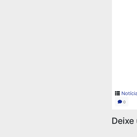
Notíci
0
Deixe