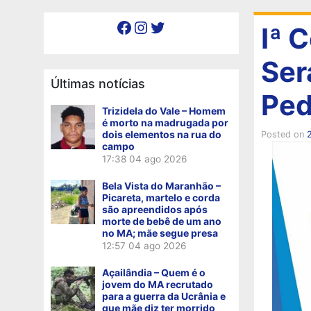
Facebook
Instagram
Twitter
Iª 
Ser
Últimas notícias
Ped
Trizidela do Vale – Homem
é morto na madrugada por
dois elementos na rua do
Posted on
campo
17:38
04 ago 2026
Bela Vista do Maranhão –
Picareta, martelo e corda
são apreendidos após
morte de bebê de um ano
no MA; mãe segue presa
12:57
04 ago 2026
Açailândia – Quem é o
jovem do MA recrutado
para a guerra da Ucrânia e
que mãe diz ter morrido