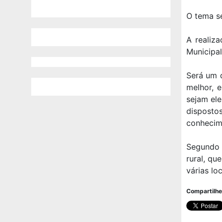
O tema se
A realiz
Municipal
Será um 
melhor, e
sejam el
dispostos
conhecim
Segundo 
rural, q
várias lo
Compartilhe