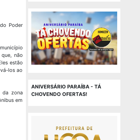
 do Poder
município
a que, não
les estão
evá-los ao
ANIVERSÁRIO PARAÍBA - TÁ
s da zona
CHOVENDO OFERTAS!
ônibus em