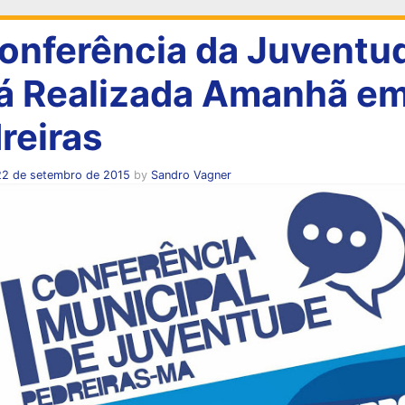
Conferência da Juventu
á Realizada Amanhã e
reiras
22 de setembro de 2015
by
Sandro Vagner