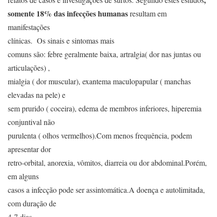
somente 18% das infecções humanas
resultam em
manifestações
clínicas. Os sinais e sintomas mais
comuns são: febre geralmente baixa, artralgia( dor nas juntas ou
articulações) ,
mialgia ( dor muscular), exantema maculopapular ( manchas
elevadas na pele) e
sem prurido ( coceira), edema de membros inferiores, hiperemia
conjuntival não
purulenta ( olhos vermelhos).Com menos frequência, podem
apresentar dor
retro-orbital, anorexia, vômitos, diarreia ou dor abdominal.Porém,
em alguns
casos a infecção pode ser assintomática.A doença e autolimitada,
com duração de
4-7 dias.