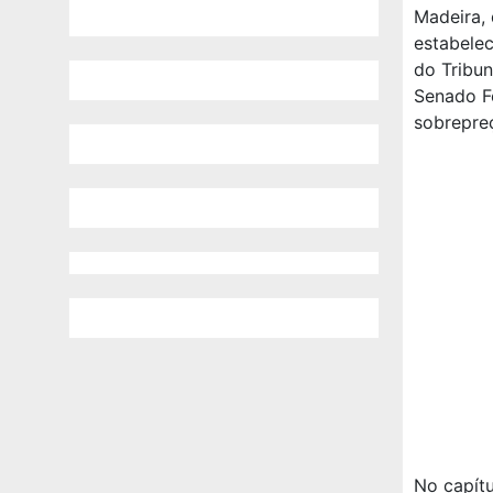
Madeira,
estabelec
do Tribu
Senado Fe
sobrepre
No capít