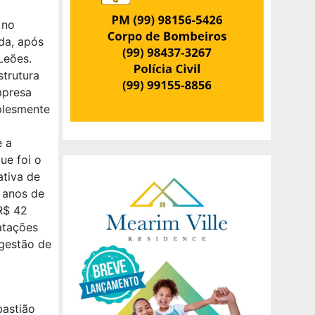
o
 no
da, após
Leões.
strutura
mpresa
plesmente
e a
ue foi o
ativa de
 anos de
R$ 42
atações
 gestão de
bastião