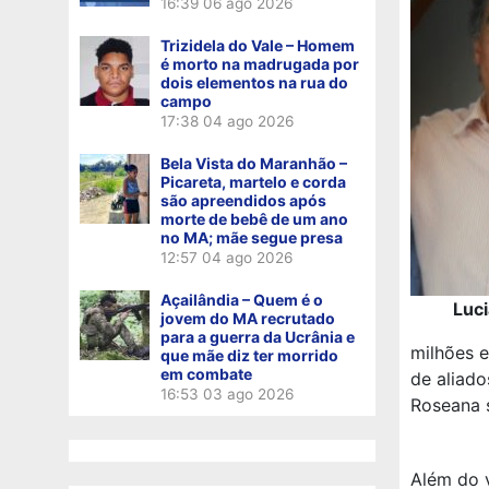
16:39
06 ago 2026
Trizidela do Vale – Homem
é morto na madrugada por
dois elementos na rua do
campo
17:38
04 ago 2026
Bela Vista do Maranhão –
Picareta, martelo e corda
são apreendidos após
morte de bebê de um ano
no MA; mãe segue presa
12:57
04 ago 2026
Açailândia – Quem é o
Luc
jovem do MA recrutado
para a guerra da Ucrânia e
milhões 
que mãe diz ter morrido
em combate
de aliado
16:53
03 ago 2026
Roseana s
Além do v