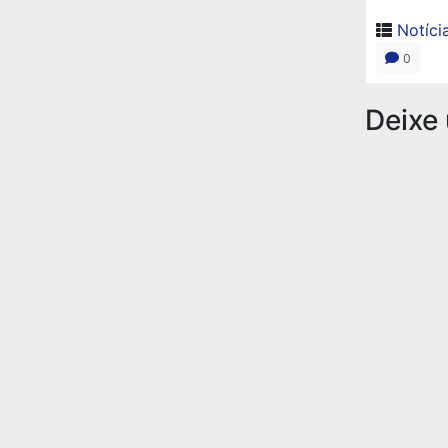
Notíci
0
Deixe