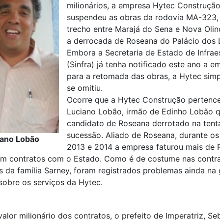
milionários, a empresa Hytec Construçã
suspendeu as obras da rodovia MA-323,
trecho entre Marajá do Sena e Nova Olin
a derrocada de Roseana do Palácio dos 
Embora a Secretaria de Estado de Infrae
(Sinfra) já tenha notificado este ano a e
para a retomada das obras, a Hytec sim
se omitiu.
Ocorre que a Hytec Construção pertenc
Luciano Lobão, irmão de Edinho Lobão q
candidato de Roseana derrotado na tent
sucessão. Aliado de Roseana, durante os
iano Lobão
2013 e 2014 a empresa faturou mais de 
em contratos com o Estado. Como é de costume nas contr
s da família Sarney, foram registrados problemas ainda na
obre os serviços da Hytec.
alor milionário dos contratos, o prefeito de Imperatriz, Se