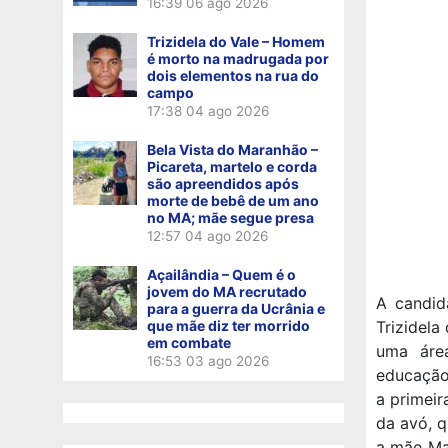
16:39
06 ago 2026
Trizidela do Vale – Homem
é morto na madrugada por
dois elementos na rua do
campo
17:38
04 ago 2026
Bela Vista do Maranhão –
Picareta, martelo e corda
são apreendidos após
morte de bebê de um ano
no MA; mãe segue presa
12:57
04 ago 2026
Açailândia – Quem é o
jovem do MA recrutado
A candid
para a guerra da Ucrânia e
que mãe diz ter morrido
Trizidela
em combate
uma áre
16:53
03 ago 2026
educação.
a primeir
da avó, q
a mãe Ma