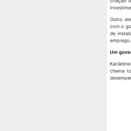
criação 
investimen
Outro el
com o gov
de insta
emprego.
Um gover
Kariádine
chama to
desempen