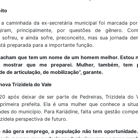
ito
 a caminhada da ex-secretária municipal foi marcada por 
giram, principalmente, por questões de gênero. Com
, sofreu, e ainda sofre, preconceito, mas sua jornada de
tá preparada para a importante função.
acham que tem um nome de um homem melhor. Estou n
o mostrar que me preparei. Mulher, também, tem po
e de articulação, de mobilização”, garante.
ova Trizidela do Vale
20 após deixar de ser parte de Pedreiras, Trizidela do 
 primeira prefeita. Ela é uma mulher que conhece a situ
des do município. Para Kariádine, falta uma gestão comp
izidela perspectiva de futuro.
e não gera emprego, a população não tem oportunidade. 