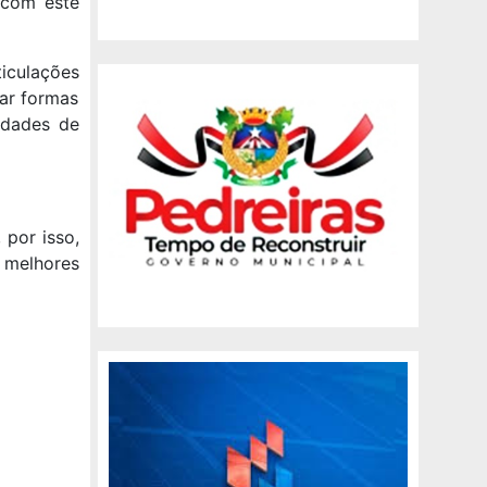
 com este
iculações
sar formas
idades de
 por isso,
 melhores