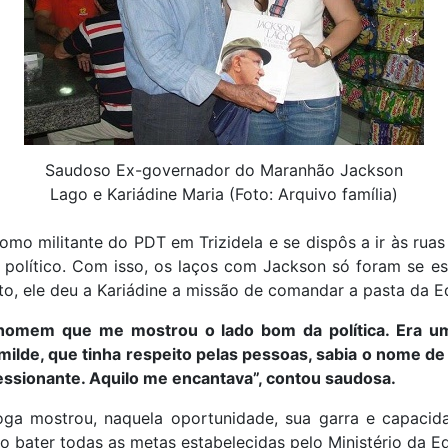
Saudoso Ex-governador do Maranhão Jackson
Lago e Kariádine Maria (Foto: Arquivo família)
omo militante do PDT em Trizidela e se dispôs a ir às ru
político. Com isso, os laços com Jackson só foram se es
to, ele deu a Kariádine a missão de comandar a pasta da 
 homem que me mostrou o lado bom da política. Era 
milde, que tinha respeito pelas pessoas, sabia o nome de
essionante. Aquilo me encantava”, contou saudosa.
ga mostrou, naquela oportunidade, sua garra e capaci
o bater todas as metas estabelecidas pelo Ministério da E