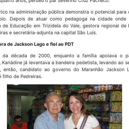
quatro anos, perdeu o pai Severino Cruz Pacheco.
rico na administração pública demonstra o potencial par
pio. Depois de atuar como pedagoga na cidade onde 
ia de Educação em Trizidela do Vale, gestora regional de
ras e secretária-adjunta na capital São Luís.
ra de Jackson Lago e fiel ao PDT
o da década de 2000, enquanto a família apoiava o p
 Kariádine já levantava a bandeira pedetista, levando ao 
 então, candidato ao governo do Maranhão Jackson 
filho de Pedreiras.