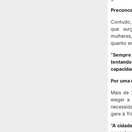
Preconce
Contudo,
que sur
mulheres
quanto es
“Sempre 
tentand
capacidad
Por uma n
Mais de 
eleger a
necessida
gere à Tr
“A cidad