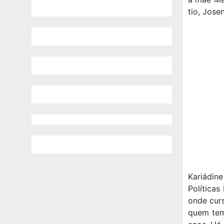
tio, Josen
Kariádin
Política
onde curs
quem tem 