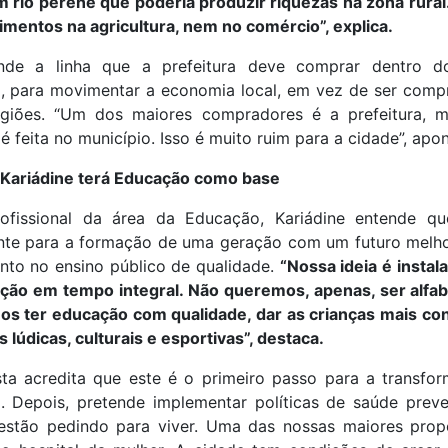
m rio perene que poderia produzir riquezas na zona rural
imentos na agricultura, nem no comércio”, explica.
nde a linha que a prefeitura deve comprar dentro d
o, para movimentar a economia local, em vez de ser comp
egiões. “Um dos maiores compradores é a prefeitura, 
 feita no município. Isso é muito ruim para a cidade”, apon
Kariádine terá Educação como base
fissional da área da Educação, Kariádine entende q
ante para a formação de uma geração com um futuro melho
nto no ensino público de qualidade.
“Nossa ideia é instal
ção em tempo integral. Não queremos, apenas, ser alfab
os ter educação com qualidade, dar as crianças mais co
s lúdicas, culturais e esportivas”, destaca.
sta acredita que este é o primeiro passo para a transfo
. Depois, pretende implementar políticas de saúde preve
estão pedindo para viver. Uma das nossas maiores prop