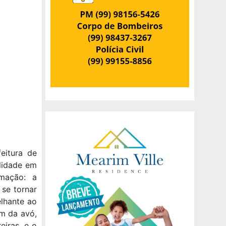
eitura de
alidade em
mação: a
 se tornar
elhante ao
ém da avó,
iras, e o