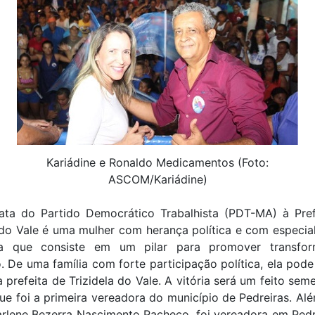
Kariádine e Ronaldo Medicamentos (Foto:
ASCOM/Kariádine)
ata do Partido Democrático Trabalhista (PDT-MA) à Pref
 do Vale é uma mulher com herança política e com especi
a que consiste em um pilar para promover transfor
 De uma família com forte participação política, ela pode
a prefeita de Trizidela do Vale. A vitória será um feito sem
ue foi a primeira vereadora do município de Pedreiras. Al
rlene Bezerra Nascimento Pacheco, foi vereadora em Pedre