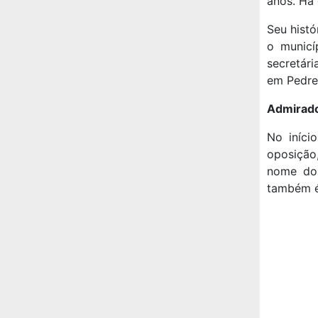
anos. Há 
Seu histó
o municí
secretár
em Pedrei
Admirado
No iníci
oposição,
nome do,
também é 