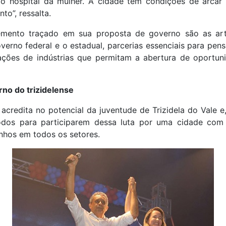
do hospital da mulher. A cidade tem condições de arcar
to”, ressalta.
emento traçado em sua proposta de governo são as art
erno federal e o estadual, parcerias essenciais para pen
lações de indústrias que permitam a abertura de oportun
no do trizidelense
 acredita no potencial da juventude de Trizidela do Vale e,
dos para participarem dessa luta por uma cidade com
hos em todos os setores.