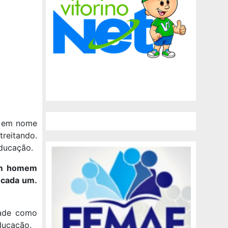
as em nome
treitando.
Educação.
um homem
 cada um.
dade como
ducação.