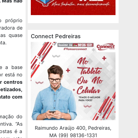
. Mas não
o próprio
radora de
mas quase
Connect Pedreiras
ta.
ue a base
r está no
ar centros
etizados,
ntato com
rmação do
ntiva. “As
Raimundo Araújo 400, Pedreiras,
ostas é a
MA (99) 98136-1331