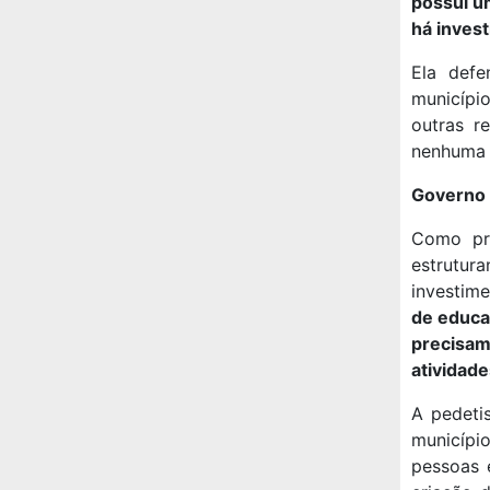
possui u
há invest
Ela defe
municípi
outras r
nenhuma é
Governo 
Como pro
estrutur
investime
de educa
precisam
atividade
A pedeti
município
pessoas 