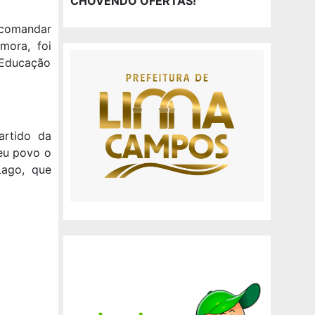
CHOVENDO OFERTAS!
a comandar
mora, foi
 Educação
artido da
seu povo o
Lago, que