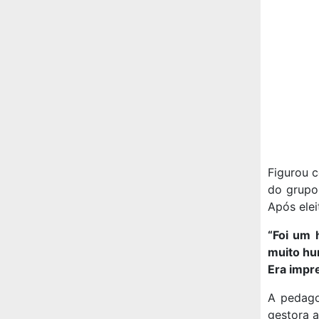
Figurou c
do grupo 
Após elei
“Foi um
muito hu
Era impr
A pedago
gestora a