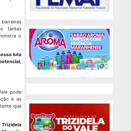
barreiras
o tantas
monstra o
essa luta
tencial,
Vale pode
ação e as
etente que
Trizidela