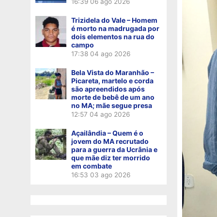
16:39
06 ago 2026
Trizidela do Vale – Homem
é morto na madrugada por
dois elementos na rua do
campo
17:38
04 ago 2026
Bela Vista do Maranhão –
Picareta, martelo e corda
são apreendidos após
morte de bebê de um ano
no MA; mãe segue presa
12:57
04 ago 2026
Açailândia – Quem é o
jovem do MA recrutado
para a guerra da Ucrânia e
que mãe diz ter morrido
em combate
16:53
03 ago 2026