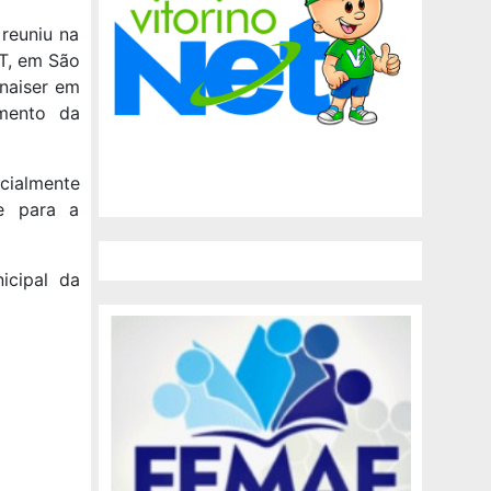
 reuniu na
DT, em São
onaiser em
imento da
cialmente
de para a
icipal da