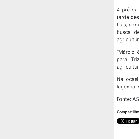
A pré-can
tarde des
Luís, com
busca de
agricultu
“Márcio 
para Tri
agricultur
Na ocasi
legenda, 
Fonte: A
Compartilhe