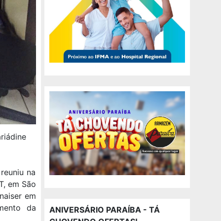
riádine
 reuniu na
DT, em São
onaiser em
imento da
ANIVERSÁRIO PARAÍBA - TÁ