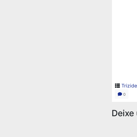
Trizid
0
Deixe