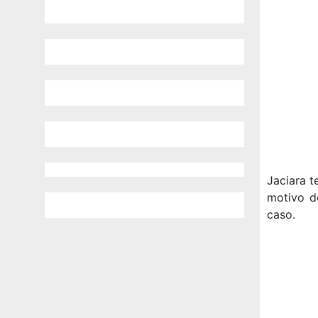
Jaciara t
motivo d
caso.