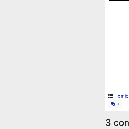
Homicí
3
3 co