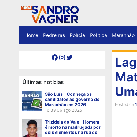
Home
Pedreiras
Polícia
Política
Maranhão
Facebook
Instagram
Twitter
Lag
Mat
Últimas notícias
Uma
São Luís – Conheça os
candidatos ao governo do
Maranhão em 2026
Posted on
16:39
06 ago 2026
Trizidela do Vale – Homem
é morto na madrugada por
dois elementos na rua do