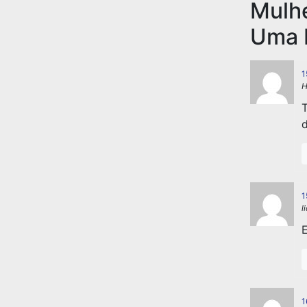
Mulh
Uma 
1
H
T
d
1
l
E
1