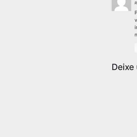
R
P
v
Deixe