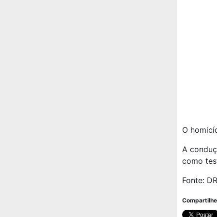
O homicíd
A conduçã
como tes
Fonte: D
Compartilhe