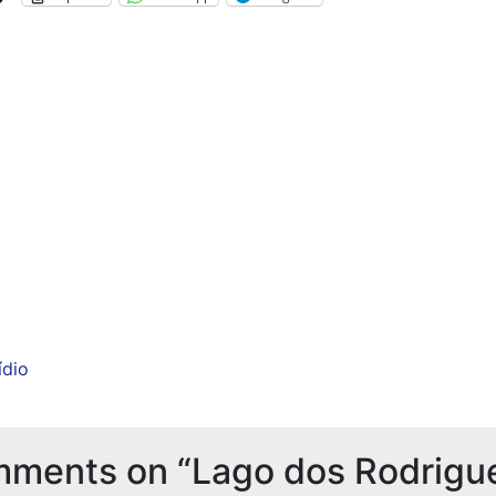
dio
mments on “
Lago dos Rodrigu