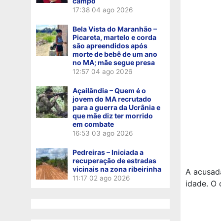
campo
17:38
04 ago 2026
Bela Vista do Maranhão –
Picareta, martelo e corda
são apreendidos após
morte de bebê de um ano
no MA; mãe segue presa
12:57
04 ago 2026
Açailândia – Quem é o
jovem do MA recrutado
para a guerra da Ucrânia e
que mãe diz ter morrido
em combate
16:53
03 ago 2026
Pedreiras – Iniciada a
recuperação de estradas
vicinais na zona ribeirinha
A acusada
11:17
02 ago 2026
idade. O