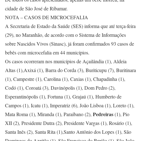
cidade de São José de Ribamar.
NOTA – CASOS DE MICROCEFALIA
A Secretaria de Estado da Saúde (SES) informa que até terça-feira
(29), no Maranhão, de acordo com o Sistema de Informações
sobre Nascidos Vivos (Sinasc), já foram confirmados 93 casos de
bebês com microcefalia em 44 municípios.
Os casos ocorreram nos municípios de Açailândia (1), Aldeia
Altas (1),Axixá (1), Barra do Corda (3), Buriticupu (7), Buritinara
(1), Campestre (1), Carolina (1), Caxias (1), Chapadinha (1),
Codó (1), Coroatá (3), Davinópolis (1), Dom Pedro (2),
Esperantinópolis (1), Fortuna (1), Grajaú (1), Humberto de
Campos (1), Icatu (1), Imperatriz (6), João Lisboa (1), Loreto (1),
Pedreiras
Mata Roma (1), Miranda (1), Paraibano (2),
(1), Pio
XII (2), Presidente Dutra (2), Presidente Vargas (1), Rosário (1),
Santa Inês (2), Santa Rita (1),Santo Antônio dos Lopes (1), São
Domingos do Azeitão (1), São Francisco do Brejão (1), São João