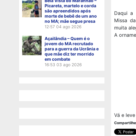
Bela Vista do Maranhão –
Picareta, martelo e corda
são apreendidos após
Daqui a 
morte de bebê de um ano
Missa da
no MA; mãe segue presa
12:57
04 ago 2026
muita ale
A ornamen
Açailândia – Quem é o
jovem do MA recrutado
para a guerra da Ucrânia e
que mãe diz ter morrido
em combate
16:53
03 ago 2026
Vá e leve
Compartilhe