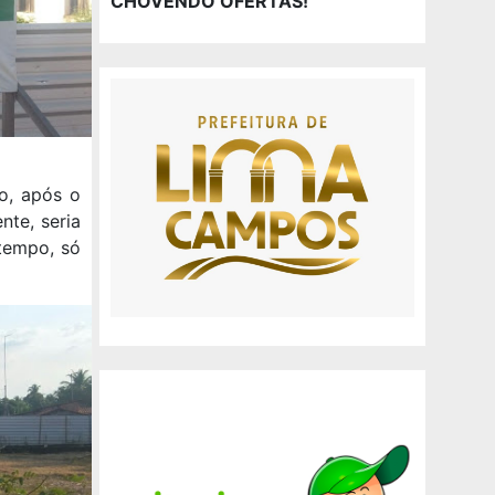
CHOVENDO OFERTAS!
no, após o
nte, seria
tempo, só