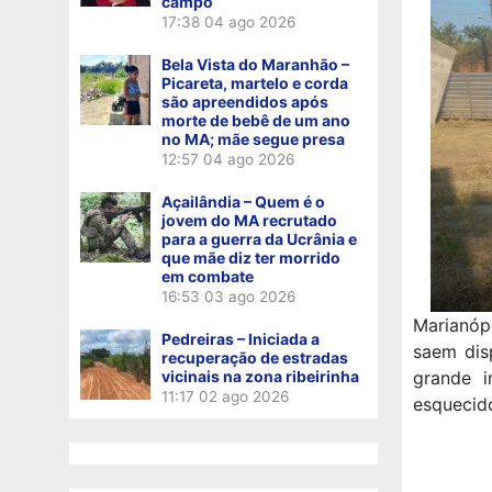
campo
17:38
04 ago 2026
Bela Vista do Maranhão –
Picareta, martelo e corda
são apreendidos após
morte de bebê de um ano
no MA; mãe segue presa
12:57
04 ago 2026
Açailândia – Quem é o
jovem do MA recrutado
para a guerra da Ucrânia e
que mãe diz ter morrido
em combate
16:53
03 ago 2026
Marianóp
Pedreiras – Iniciada a
saem dis
recuperação de estradas
vicinais na zona ribeirinha
grande i
11:17
02 ago 2026
esquecido