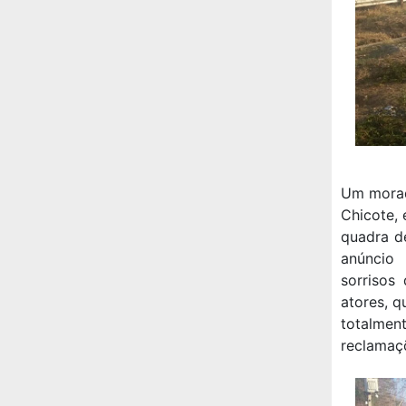
Um morad
Chicote,
quadra de
anúncio 
sorrisos
atores, q
totalme
reclamaçõ