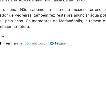
izem defensores de uma boa causa de um povo.
do destino! Não sabemos, mas neste mesmo terreno, 
ador de Pedreiras, também fez festa pra anunciar água po
eu pelo cano. Os moradores de Marianópolis, já temem o
tecer no futuro.
 isso:
Imprimir
WhatsApp
Telegram