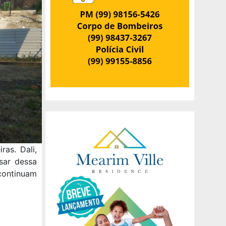
as. Dali,
sar dessa
continuam