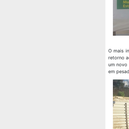
O mais in
retorno a
um novo 
em pesad