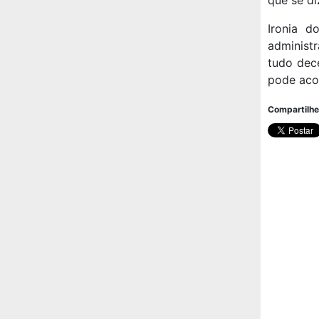
que se d
Ironia 
administr
tudo dec
pode acon
Compartilhe