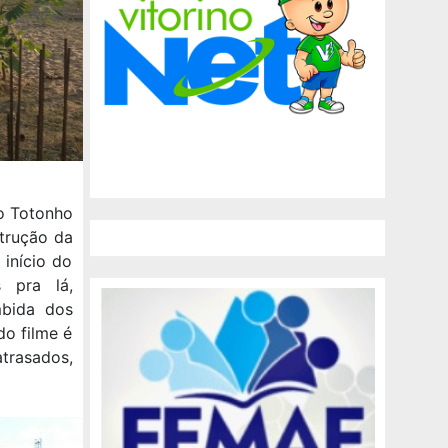
o Totonho
trução da
 início do
s pra lá,
mbida dos
do filme é
rasados,