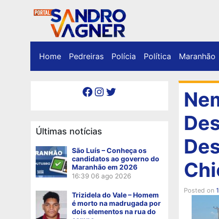
Home
Pedreiras
Polícia
Política
Maranhão
Facebook
Instagram
Twitter
Nem
Des
Últimas notícias
Des
São Luís – Conheça os
candidatos ao governo do
Chi
Maranhão em 2026
16:39
06 ago 2026
Posted on
Trizidela do Vale – Homem
é morto na madrugada por
dois elementos na rua do