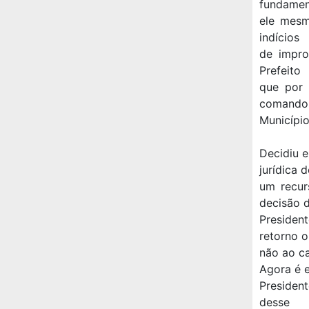
fundamen
ele mesm
indícios
de impro
Prefeito
que por 
comando
Município
Decidiu e
jurídica 
um recur
decisão 
Presiden
retorno o
não ao c
Agora é e
Presiden
desse