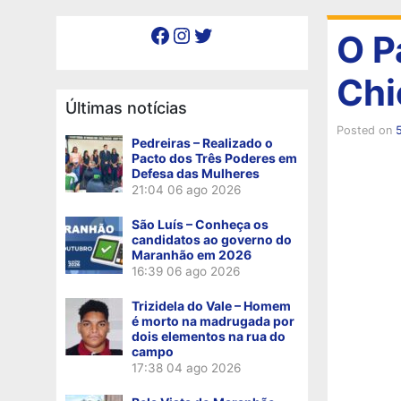
Facebook
Instagram
Twitter
O P
Chi
Últimas notícias
Posted on
Pedreiras – Realizado o
Pacto dos Três Poderes em
Defesa das Mulheres
21:04
06 ago 2026
São Luís – Conheça os
candidatos ao governo do
Maranhão em 2026
16:39
06 ago 2026
Trizidela do Vale – Homem
é morto na madrugada por
dois elementos na rua do
campo
17:38
04 ago 2026