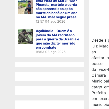
Bela Vista do Maranhão –
Picareta, martelo e corda
são apreendidos após
morte de bebê de um ano
no MA; mãe segue presa
12:57
04 ago 2026
Açailândia – Quem é o
jovem do MA recrutado
para a guerra da Ucrânia e
Desde a 
que mãe diz ter morrido
juiz Mar
em combate
ao
16:53
03 ago 2026
afastar 
posse
da vice-
Câmara
Municipal
cargo em
Prefeita
em exerc
município