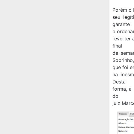
Porém o P
seu legí
garante
o ordenam
reverter
final
de seman
Sobrinho,
que foi e
na mesma
Desta
forma, a
do
juiz Marc