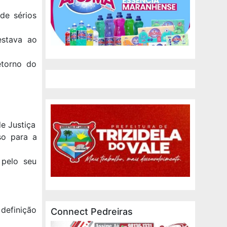
de sérios
estava ao
etorno do
de Justiça
so para a
 pelo seu
definição
Connect Pedreiras