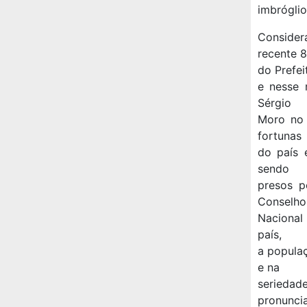
imbróglio 
Consider
recente 
do Prefei
e nesse 
Sérgio
Moro no 
fortunas
do país 
sendo
presos p
Conselho
Nacional
país,
a popula
e na
serieda
pronunci