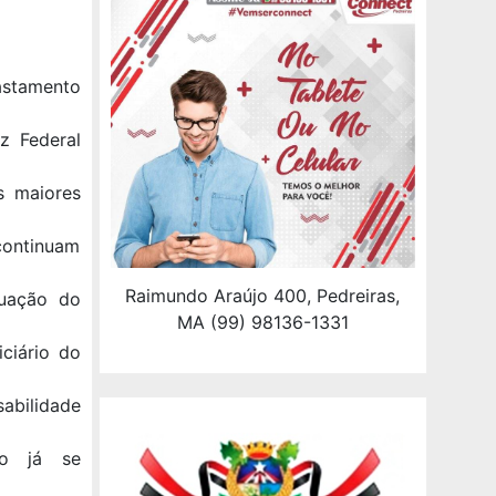
astamento
z Federal
s maiores
continuam
Raimundo Araújo 400, Pedreiras,
tuação do
MA (99) 98136-1331
ciário do
abilidade
mo já se