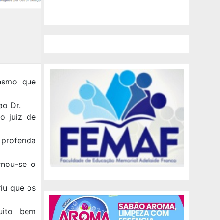
mesmo que
ao Dr.
o juiz de
proferida
rnou-se o
iu que os
uito bem