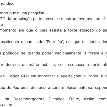
jurídico.
ando que numa pesquisa
87% da população pedreirense se mostrou favorável ao af
to
momento em que o país assiste a forte atuação do jui
escândalo denominado “Petrolão”, em que os donos da
e políticos de grande poder nacionalmente já foram e 
or desvios de erário público, sem esquecer a forte a
 de Justiça-CNJ em moralizar e aperfeiçoar o Poder Judi
ção de Pedreiras demonstra confiar plenamente na respons
de da Desembargadora Cleonice Freire, assim co
aram os