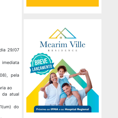
dia 29/07
 imediata
08), pela
aria ao
 da atual
01(um) do