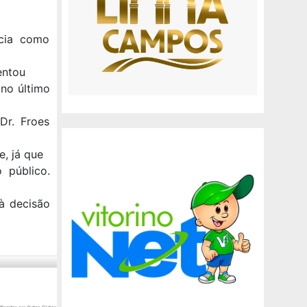
ncia como
entou
no último
Dr. Froes
e, já que
 público.
à decisão