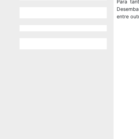
Para tan
Desembar
entre out