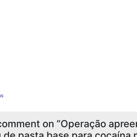
as
comment on “Operação apree
 de pasta base para cocaína 