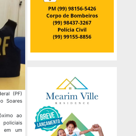
eral (PF)
o Soares
róximo ao
policiais
am em um