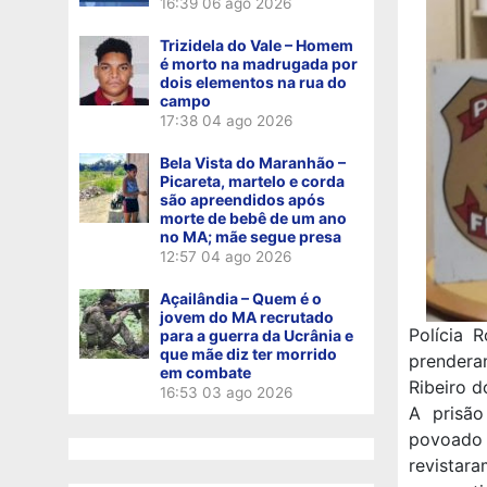
16:39
06 ago 2026
Trizidela do Vale – Homem
é morto na madrugada por
dois elementos na rua do
campo
17:38
04 ago 2026
Bela Vista do Maranhão –
Picareta, martelo e corda
são apreendidos após
morte de bebê de um ano
no MA; mãe segue presa
12:57
04 ago 2026
Açailândia – Quem é o
jovem do MA recrutado
Polícia 
para a guerra da Ucrânia e
que mãe diz ter morrido
prender
em combate
Ribeiro d
16:53
03 ago 2026
A prisão
povoado 
revista