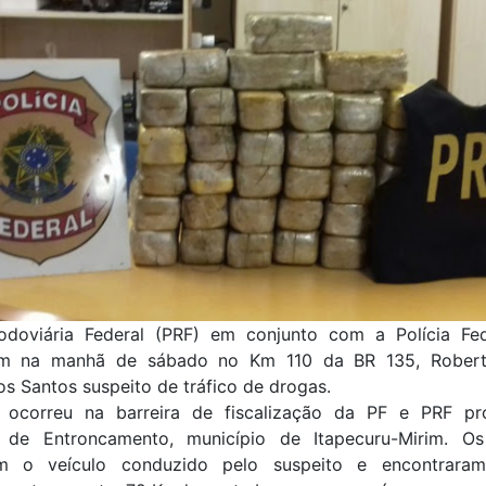
Rodoviária Federal (PRF) em conjunto com a Polícia Fed
am na manhã de sábado no Km 110 da BR 135, Robert
os Santos suspeito de tráfico de drogas.
 ocorreu na barreira de fiscalização da PF e PRF p
de Entroncamento, município de Itapecuru-Mirim. Os 
ram o veículo conduzido pelo suspeito e encontrar