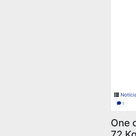
Notíci
1
One 
72 Kg