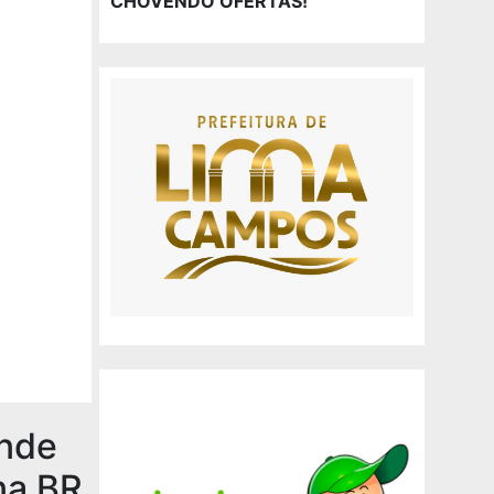
CHOVENDO OFERTAS!
nde
na BR