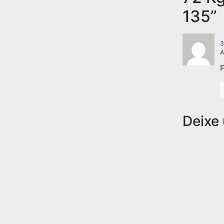
135”
3
A
F
Deixe