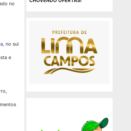
CHOVENDO OFERTAS!
zado no
ra
, no sul
sta e
ro,
imentos