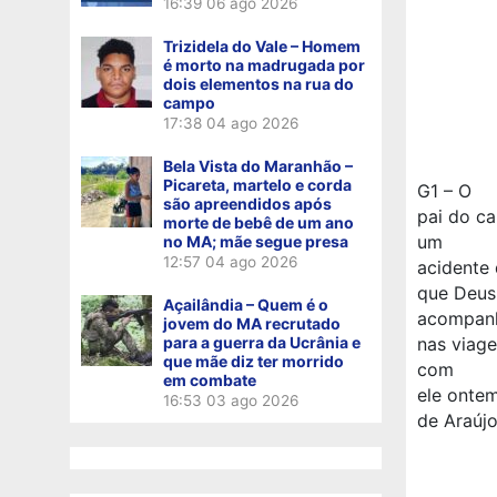
16:39
06 ago 2026
Trizidela do Vale – Homem
é morto na madrugada por
dois elementos na rua do
campo
17:38
04 ago 2026
Bela Vista do Maranhão –
Picareta, martelo e corda
G1 – O
são apreendidos após
pai do ca
morte de bebê de um ano
um
no MA; mãe segue presa
12:57
04 ago 2026
acidente 
que Deus
Açailândia – Quem é o
acompanh
jovem do MA recrutado
para a guerra da Ucrânia e
nas viage
que mãe diz ter morrido
com
em combate
ele ontem
16:53
03 ago 2026
de Araújo