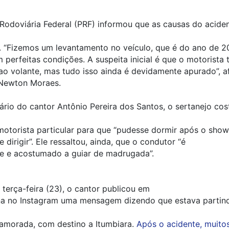
 Rodoviária Federal (PRF) informou que as causas do acide
 “Fizemos um levantamento no veículo, que é do ano de 20
 perfeitas condições. A suspeita inicial é que o motorista 
o volante, mas tudo isso ainda é devidamente apurado”, a
 Newton Moraes.
rio do cantor Antônio Pereira dos Santos, o sertanejo co
otorista particular para que “pudesse dormir após o show
 dirigir”. Ele ressaltou, ainda, que o condutor “é
te e acostumado a guiar de madrugada”.
 terça-feira (23), o cantor publicou em
na no Instagram uma mensagem dizendo que estava partin
namorada, com destino a Itumbiara.
Após o acidente, muitos