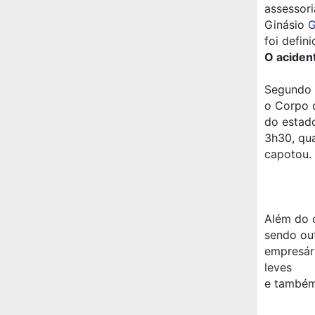
assessori
Ginásio
G
foi defin
O aciden
Segundo
o Corpo 
do estado
3h30, qua
capotou.
Além do 
sendo ou
empresári
leves
e também