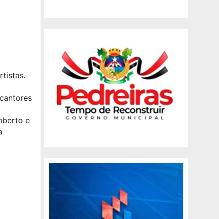
tistas.
 cantores
mberto e
a