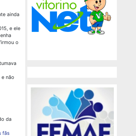
nte ainda
15, e ele
tenha
firmou o
stumava
 e não
do da
 fãs