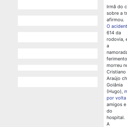
Irmã do c
sobre a t
afirmou.
O aciden
614 da
rodovia, 
a
namorada 
ferimento
morreu no
Cristiano
Araújo ch
Goiânia
(Hugo),
m
por volt
amigos e
do
hospital.
A