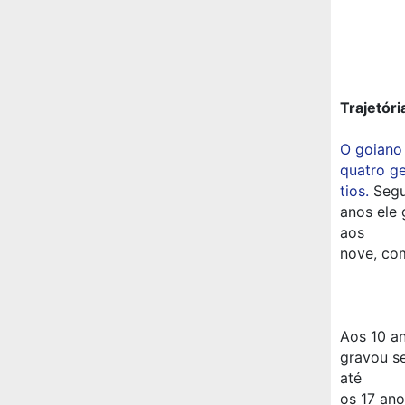
Trajetóri
O goiano 
quatro ge
tios.
Segu
anos ele 
aos
nove, co
Aos 10 an
gravou se
até
os 17 an