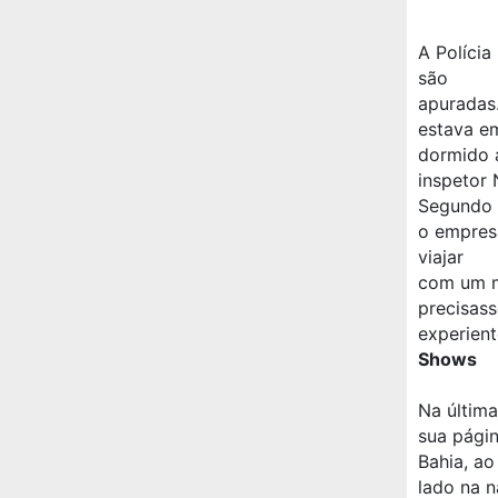
A Polícia
são
apuradas.
estava em
dormido a
inspetor
Segundo
o empresá
viajar
com um m
precisasse
experien
Shows
Na última
sua pági
Bahia, ao
lado na 