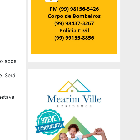
ho após
e. Será
estava