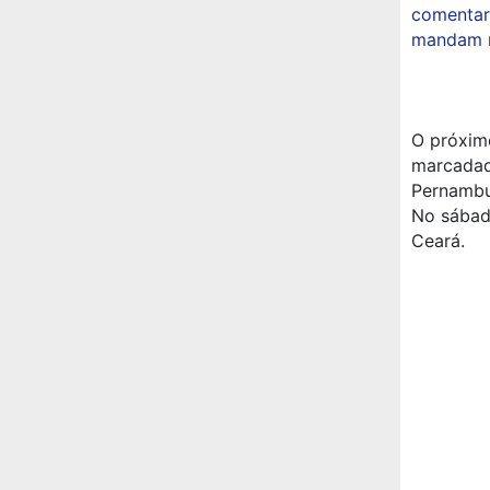
comentar
mandam m
O próxim
marcadad
Pernambu
No sábado
Ceará.