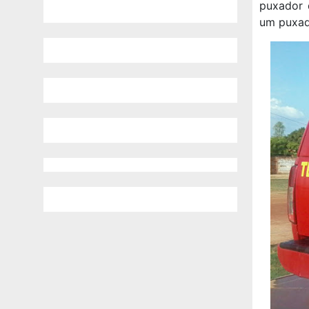
puxador 
um puxado