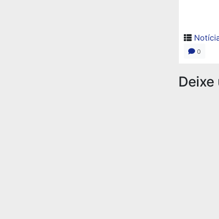
Notíci
0
Deixe