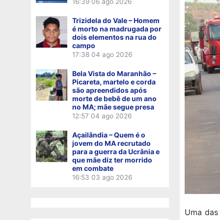
16:39
06 ago 2026
Trizidela do Vale – Homem
é morto na madrugada por
dois elementos na rua do
campo
17:38
04 ago 2026
Bela Vista do Maranhão –
Picareta, martelo e corda
são apreendidos após
morte de bebê de um ano
no MA; mãe segue presa
12:57
04 ago 2026
Açailândia – Quem é o
jovem do MA recrutado
para a guerra da Ucrânia e
que mãe diz ter morrido
em combate
16:53
03 ago 2026
Uma das 