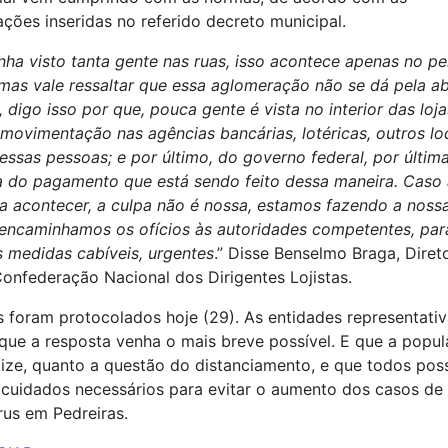
ções inseridas no referido decreto municipal.
nha visto tanta gente nas ruas, isso acontece apenas no pe
 mas vale ressaltar que essa aglomeração não se dá pela a
 digo isso por que, pouca gente é vista no interior das loja
 movimentação nas agências bancárias, lotéricas, outros lo
ssas pessoas; e por último, do governo federal, por última
a do pagamento que está sendo feito dessa maneira. Caso 
a acontecer, a culpa não é nossa, estamos fazendo a nossa
 encaminhamos os ofícios às autoridades competentes, par
 medidas cabíveis, urgentes
.” Disse Benselmo Braga, Diret
nfederação Nacional dos Dirigentes Lojistas.
s foram protocolados hoje (29). As entidades representativ
ue a resposta venha o mais breve possível. E que a popul
ize, quanto a questão do distanciamento, e que todos po
cuidados necessários para evitar o aumento dos casos de
us em Pedreiras.