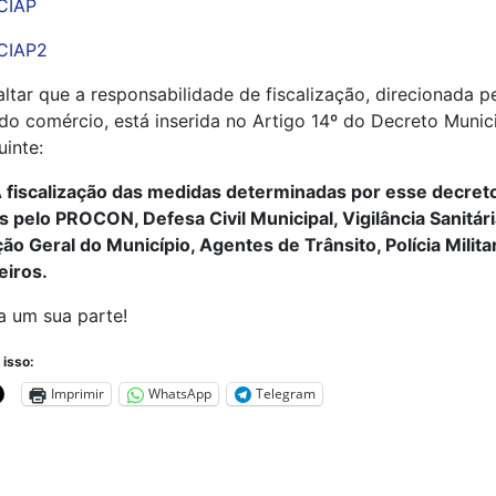
CIAP
CIAP2
altar que a responsabilidade de fiscalização, direcionada p
do comércio, está inserida no Artigo 14º do Decreto Munici
uinte:
 fiscalização das medidas determinadas por esse
decret
as pelo PROCON, Defesa Civil
Municipal, Vigilância Sanitári
ção Geral do
Município, Agentes de Trânsito, Polícia Milit
iros.
a um sua parte!
 isso:
Imprimir
WhatsApp
Telegram