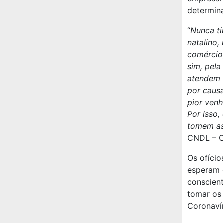
determina
“
Nunca ti
natalino,
comércio,
sim, pela
atendem e
por caus
pior venh
Por isso,
tomem as
CNDL – Co
Os ofício
esperam q
conscient
tomar os 
Coronavír