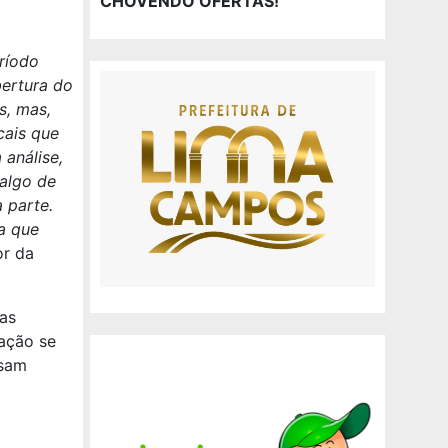
CHOVENDO OFERTAS!
ríodo
bertura do
s, mas,
cais que
 análise,
algo de
 parte.
a que
or da
as
ação se
ssam