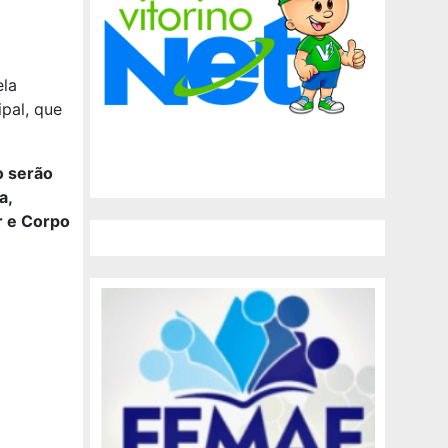
ela
pal, que
o serão
a,
ar e Corpo