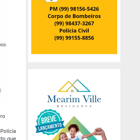
tro
Polícia
ido que