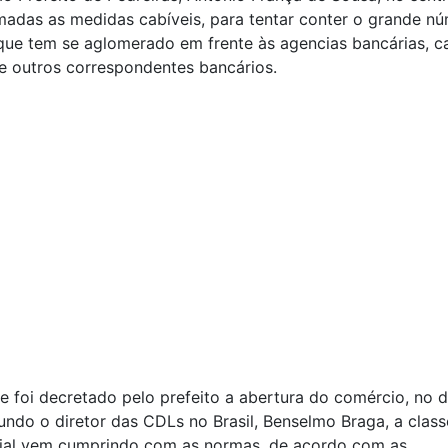
adas as medidas cabíveis, para tentar conter o grande n
que tem se aglomerado em frente às agencias bancárias, c
 e outros correspondentes bancários.
 foi decretado pelo prefeito a abertura do comércio, no d
gundo o diretor das CDLs no Brasil, Benselmo Braga, a class
ial vem cumprindo com as normas, de acordo com as