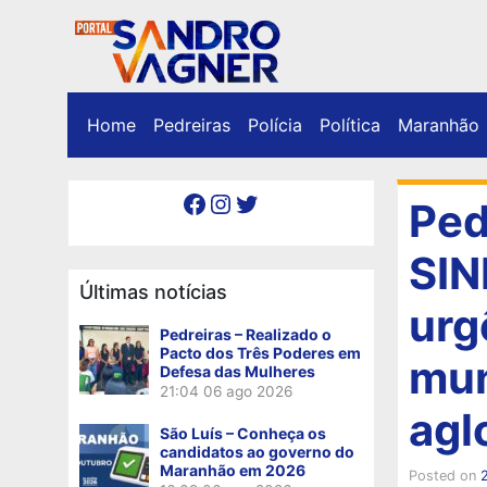
Home
Pedreiras
Polícia
Política
Maranhão
Facebook
Instagram
Twitter
Ped
SIN
Últimas notícias
urg
Pedreiras – Realizado o
Pacto dos Três Poderes em
mun
Defesa das Mulheres
21:04
06 ago 2026
agl
São Luís – Conheça os
candidatos ao governo do
Maranhão em 2026
Posted on
2