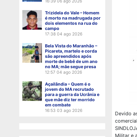
16:39
06 ago 2026
Trizidela do Vale – Homem
é morto na madrugada por
dois elementos na rua do
campo
17:38
04 ago 2026
Bela Vista do Maranhão –
Picareta, martelo e corda
são apreendidos após
morte de bebê de um ano
no MA; mãe segue presa
12:57
04 ago 2026
Açailândia – Quem é o
jovem do MA recrutado
para a guerra da Ucrânia e
que mãe diz ter morrido
em combate
16:53
03 ago 2026
Devido as
comercial
SINDLOJA
Militar e