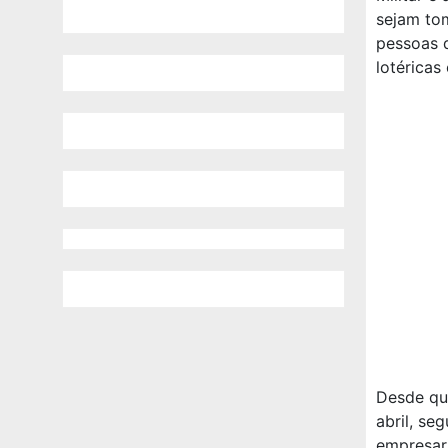
sejam tom
pessoas 
lotéricas
Desde que
abril, se
empresar