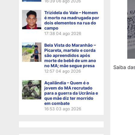
16:39
06 ago 2026
Trizidela do Vale – Homem
é morto na madrugada por
dois elementos na rua do
campo
17:38
04 ago 2026
Bela Vista do Maranhão –
Picareta, martelo e corda
são apreendidos após
morte de bebê de um ano
no MA; mãe segue presa
Saiba das
12:57
04 ago 2026
Açailândia – Quem é o
jovem do MA recrutado
para a guerra da Ucrânia e
que mãe diz ter morrido
em combate
16:53
03 ago 2026