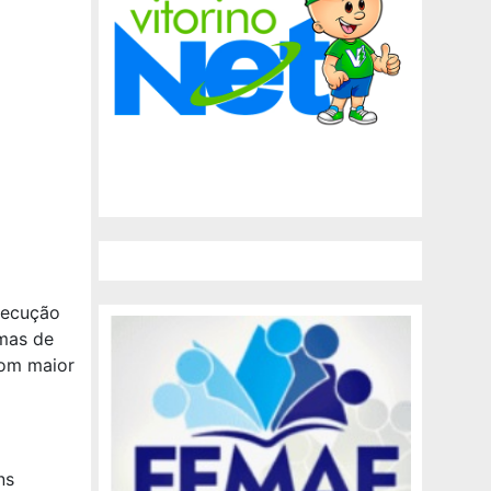
xecução
imas de
com maior
ns