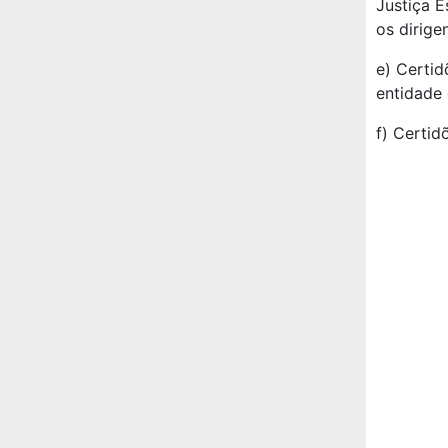
Justiça E
os dirige
e) Certid
entidade 
f) Certid