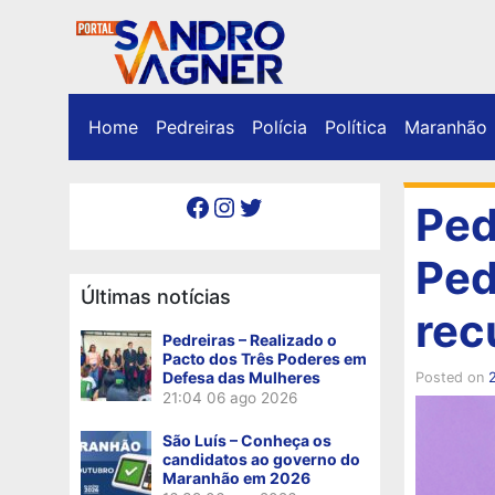
Home
Pedreiras
Polícia
Política
Maranhão
Facebook
Instagram
Twitter
Ped
Ped
Últimas notícias
rec
Pedreiras – Realizado o
Pacto dos Três Poderes em
Defesa das Mulheres
Posted on
21:04
06 ago 2026
São Luís – Conheça os
candidatos ao governo do
Maranhão em 2026