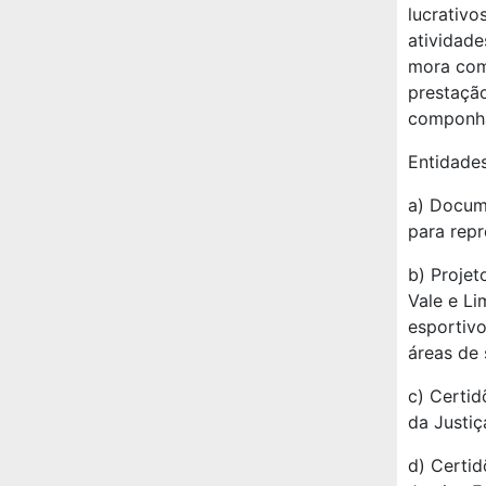
lucrativo
atividade
mora com 
prestação
componha
Entidades
a) Docum
para repr
b) Projet
Vale e Li
esportivo
áreas de 
c) Certid
da Justiç
d) Certid