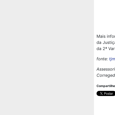
Mais info
da Justiç
da 2ª Va
fonte:
tjm
Assessor
Corregedo
Compartilhe