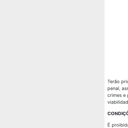
Terão pr
penal, as
crimes e 
viabilida
CONDIÇÕ
É proibid