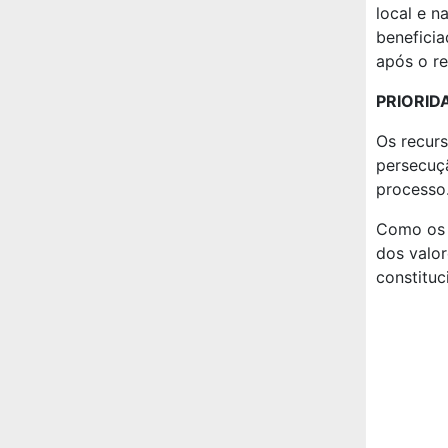
local e n
beneficia
após o re
PRIORID
Os recur
persecuçã
processo
Como os 
dos valor
constituc