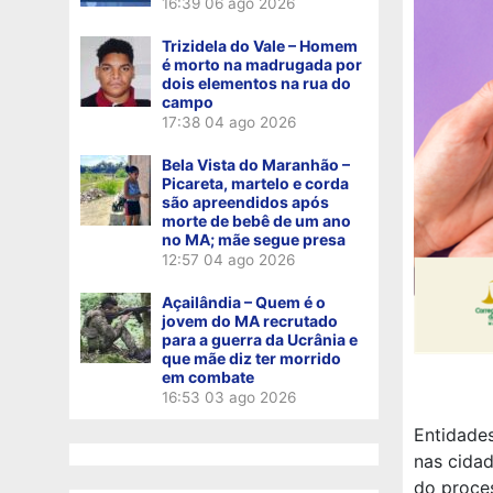
16:39
06 ago 2026
Trizidela do Vale – Homem
é morto na madrugada por
dois elementos na rua do
campo
17:38
04 ago 2026
Bela Vista do Maranhão –
Picareta, martelo e corda
são apreendidos após
morte de bebê de um ano
no MA; mãe segue presa
12:57
04 ago 2026
Açailândia – Quem é o
jovem do MA recrutado
para a guerra da Ucrânia e
que mãe diz ter morrido
em combate
16:53
03 ago 2026
Entidades
nas cidad
do proces