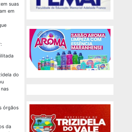
izem suas
ejam em
que
:
litada
zidela do
ou
 nas
os órgãos
os da