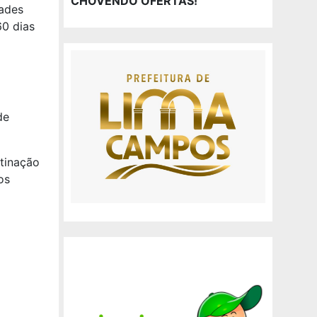
CHOVENDO OFERTAS!
dades
60 dias
de
tinação
os