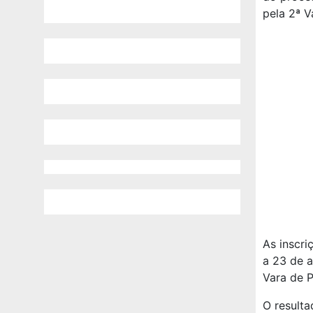
pela 2ª V
As inscri
a 23 de a
Vara de P
O resulta