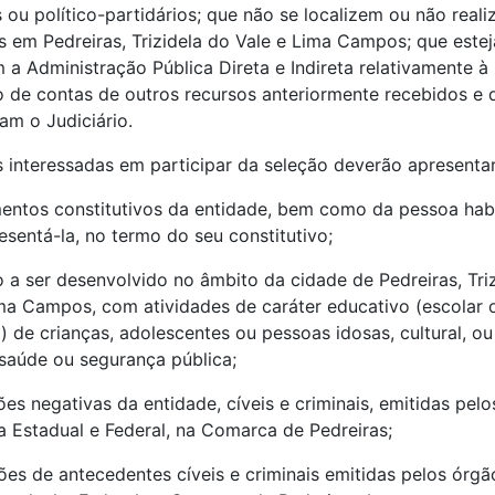
s ou político-partidários; que não se localizem ou não real
s em Pedreiras, Trizidela do Vale e Lima Campos; que est
a Administração Pública Direta e Indireta relativamente à
 de contas de outros recursos anteriormente recebidos e 
m o Judiciário.
 interessadas em participar da seleção deverão apresentar
entos constitutivos da entidade, bem como da pessoa habi
esentá-la, no termo do seu constitutivo;
o a ser desenvolvido no âmbito da cidade de Pedreiras, Tri
ma Campos, com atividades de caráter educativo (escolar 
) de crianças, adolescentes ou pessoas idosas, cultural, ou
saúde ou segurança pública;
ões negativas da entidade, cíveis e criminais, emitidas pel
a Estadual e Federal, na Comarca de Pedreiras;
ões de antecedentes cíveis e criminais emitidas pelos órgã