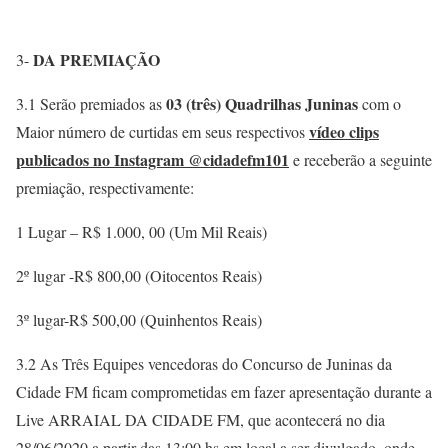
DA PREMIAÇÃO
3-
03 (três) Quadrilhas Juninas
3.1 Serão premiados as
com o
vídeo clips
Maior número de curtidas em seus respectivos
publicados no Instagram @cidadefm101
e receberão a seguinte
premiação, respectivamente:
1 Lugar – R$ 1.000, 00 (Um Mil Reais)
2º lugar -R$ 800,00 (Oitocentos Reais)
3º lugar-R$ 500,00 (Quinhentos Reais)
3.2 As Três Equipes vencedoras do Concurso de Juninas da
Cidade FM ficam comprometidas em fazer apresentação durante a
Live ARRAIAL DA CIDADE FM, que acontecerá no dia
28/06/2020 a partir das 13:00 hs em local a ser divulgado, onde