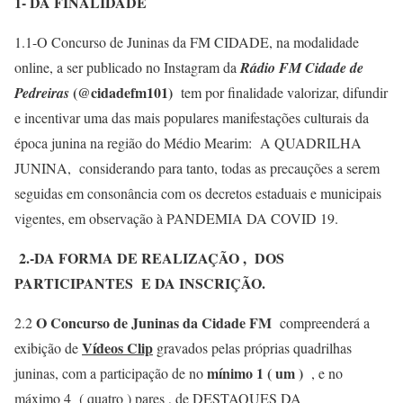
1- DA FINALIDADE
1.1-O Concurso de Juninas da FM CIDADE, na modalidade
online, a ser publicado no Instagram da
Rádio FM Cidade de
(@cidadefm101)
Pedreiras
tem por finalidade valorizar, difundir
e incentivar uma das mais populares manifestações culturais da
época junina na região do Médio Mearim: A QUADRILHA
JUNINA, considerando para tanto, todas as precauções a serem
seguidas em consonância com os decretos estaduais e municipais
vigentes, em observação à PANDEMIA DA COVID 19.
2.-DA FORMA DE REALIZAÇÃO , DOS
PARTICIPANTES E DA INSCRIÇÃO.
O Concurso de Juninas da Cidade FM
2.2
compreenderá a
Vídeos Clip
exibição de
gravados pelas próprias quadrilhas
mínimo 1 ( um )
juninas, com a participação de no
, e no
máximo 4 ( quatro ) pares , de DESTAQUES DA