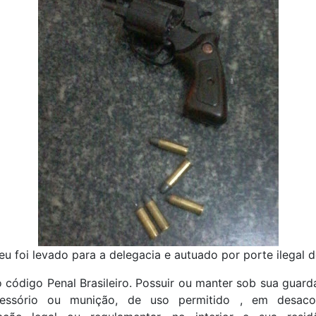
u foi levado para a delegacia e autuado por porte ilegal 
o código Penal Brasileiro. Possuir ou manter sob sua guar
cessório ou munição, de uso permitido , em desac