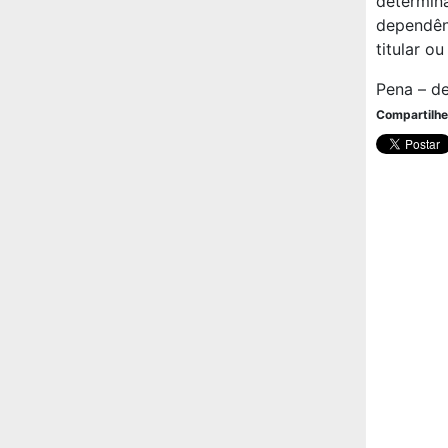
determin
dependên
titular o
Pena – de
Compartilhe