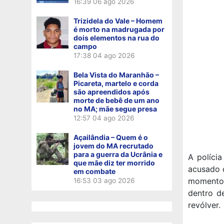
16:39
06 ago 2026
Trizidela do Vale – Homem
é morto na madrugada por
dois elementos na rua do
campo
17:38
04 ago 2026
Bela Vista do Maranhão –
Picareta, martelo e corda
são apreendidos após
morte de bebê de um ano
no MA; mãe segue presa
12:57
04 ago 2026
Açailândia – Quem é o
jovem do MA recrutado
para a guerra da Ucrânia e
A políci
que mãe diz ter morrido
acusado d
em combate
momento 
16:53
03 ago 2026
dentro d
revólver.