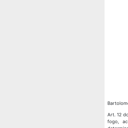
Bartolome
Art. 12 d
fogo, a