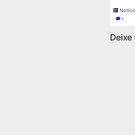
Notíci
0
Deixe