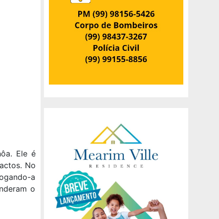
ôa. Ele é
tactos. No
jogando-a
enderam o