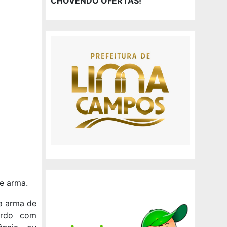
CHOVENDO OFERTAS!
de arma.
da arma de
ordo com