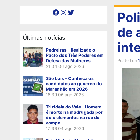
Facebook
Instagram
Twitter
Pol
de 
Últimas notícias
inte
Pedreiras – Realizado o
Pacto dos Três Poderes em
Defesa das Mulheres
Posted on
21:04
06 ago 2026
São Luís – Conheça os
candidatos ao governo do
Maranhão em 2026
16:39
06 ago 2026
Trizidela do Vale – Homem
é morto na madrugada por
dois elementos na rua do
campo
17:38
04 ago 2026