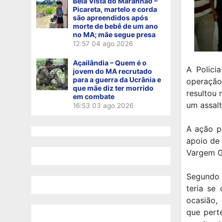
Bela Vista do Maranhão –
Picareta, martelo e corda
são apreendidos após
morte de bebê de um ano
no MA; mãe segue presa
12:57
04 ago 2026
Açailândia – Quem é o
A Polici
jovem do MA recrutado
para a guerra da Ucrânia e
operação
que mãe diz ter morrido
resultou 
em combate
um assalt
16:53
03 ago 2026
A ação p
apoio de 
Vargem G
Segundo o
teria se
ocasião,
que pert