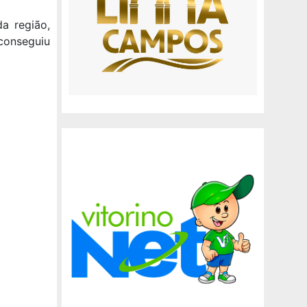
da região,
 conseguiu