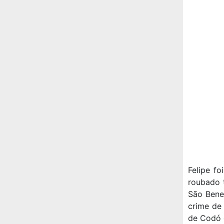
Felipe f
roubado 
São Bened
crime de 
de Codó e