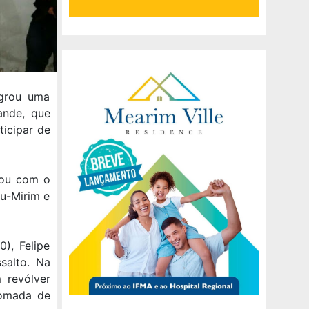
agrou uma
ande, que
ticipar de
tou com o
ru-Mirim e
0), Felipe
salto. Na
 revólver
tomada de