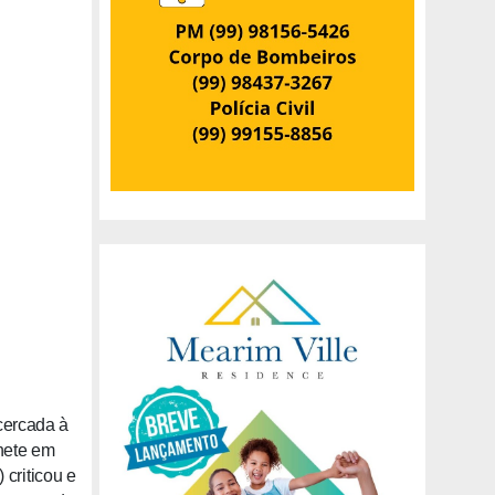
icercada à
chete em
criticou e