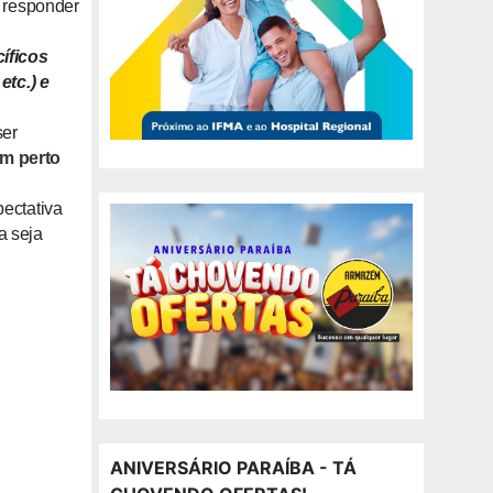
o responder
íficos
etc.) e
ser
am perto
ectativa
a seja
ANIVERSÁRIO PARAÍBA - TÁ