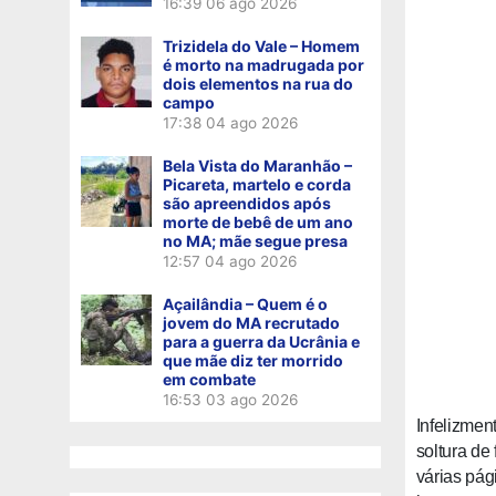
16:39
06 ago 2026
Trizidela do Vale – Homem
é morto na madrugada por
dois elementos na rua do
campo
17:38
04 ago 2026
Bela Vista do Maranhão –
Picareta, martelo e corda
são apreendidos após
morte de bebê de um ano
no MA; mãe segue presa
12:57
04 ago 2026
Açailândia – Quem é o
jovem do MA recrutado
para a guerra da Ucrânia e
que mãe diz ter morrido
em combate
16:53
03 ago 2026
Infelizmen
soltura de
várias pág