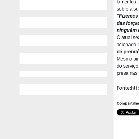
lamentou o
sobre a su
“Fizemos 
das forças
ninguém c
O atual se
acionado p
de prendê
Mesmo aind
do serviço
presa nas 
Fonte:ht
Compartilhe