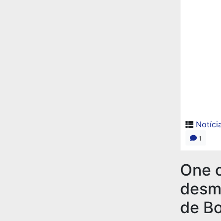
Notíci
1
One 
desme
de Bo