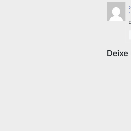
2
L
d
Deixe