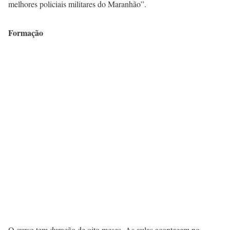
melhores policiais militares do Maranhão”.
Formação
O curso tem duração de oito meses. As aulas acontecem no