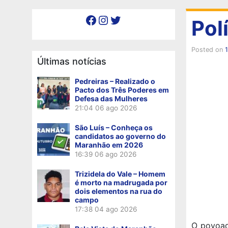
Facebook
Instagram
Twitter
Pol
Posted on
1
Últimas notícias
Pedreiras – Realizado o
Pacto dos Três Poderes em
Defesa das Mulheres
21:04
06 ago 2026
São Luís – Conheça os
candidatos ao governo do
Maranhão em 2026
16:39
06 ago 2026
Trizidela do Vale – Homem
é morto na madrugada por
dois elementos na rua do
campo
17:38
04 ago 2026
O povoado