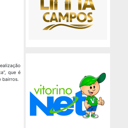
ealização
a”, que é
 bairros.