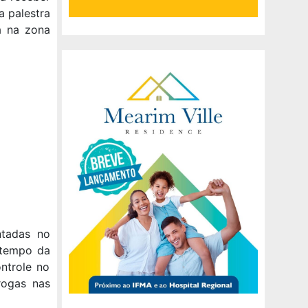
 palestra
a na zona
ntadas no
 tempo da
ontrole no
rogas nas