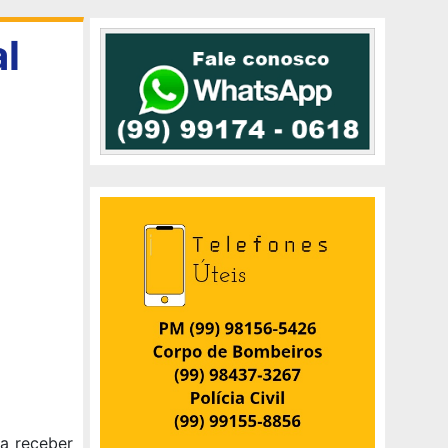
al
 a receber