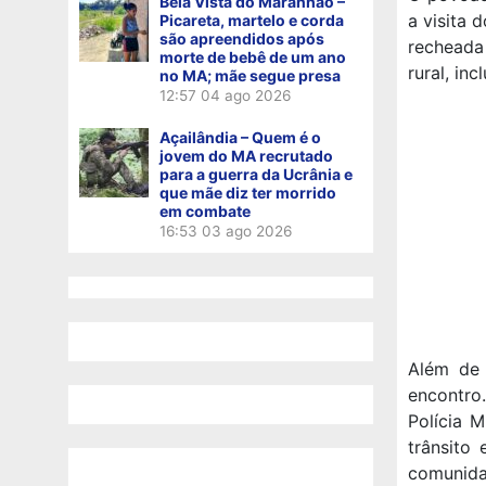
Bela Vista do Maranhão –
a visita
Picareta, martelo e corda
são apreendidos após
recheada
morte de bebê de um ano
rural, in
no MA; mãe segue presa
12:57
04 ago 2026
Açailândia – Quem é o
jovem do MA recrutado
para a guerra da Ucrânia e
que mãe diz ter morrido
em combate
16:53
03 ago 2026
Além de 
encontro
Polícia M
trânsito
comunida