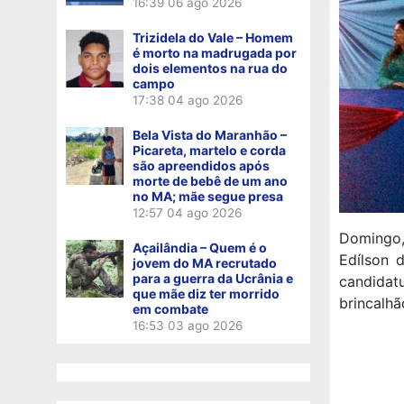
16:39
06 ago 2026
Trizidela do Vale – Homem
é morto na madrugada por
dois elementos na rua do
campo
17:38
04 ago 2026
Bela Vista do Maranhão –
Picareta, martelo e corda
são apreendidos após
morte de bebê de um ano
no MA; mãe segue presa
12:57
04 ago 2026
Domingo, 
Açailândia – Quem é o
Edílson 
jovem do MA recrutado
para a guerra da Ucrânia e
candida
que mãe diz ter morrido
brincalhã
em combate
16:53
03 ago 2026