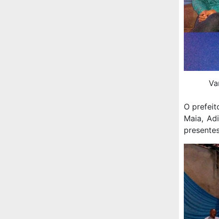
Va
O prefei
Maia, Ad
presentes