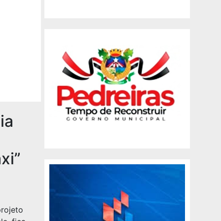
ia
xi”
projeto