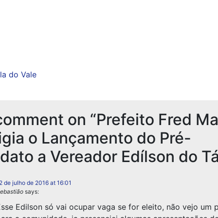
ela do Vale
omment on “Prefeito Fred Ma
igia o Lançamento do Pré-
dato a Vereador Edílson do Tá
2 de julho de 2016 at 16:01
ebastião
says:
sse Edilson só vai ocupar vaga se for eleito, não vejo um 