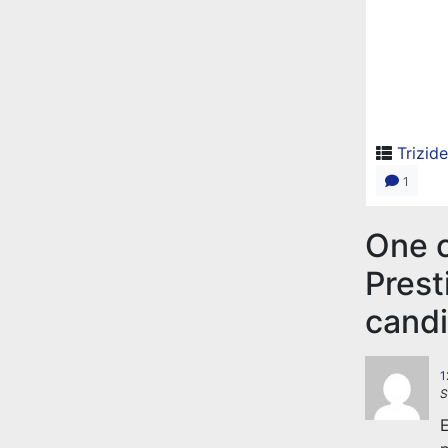
Trizid
1
One c
Prest
candi
1
S
E