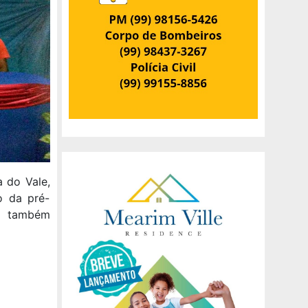
a do Vale,
o da pré-
e também