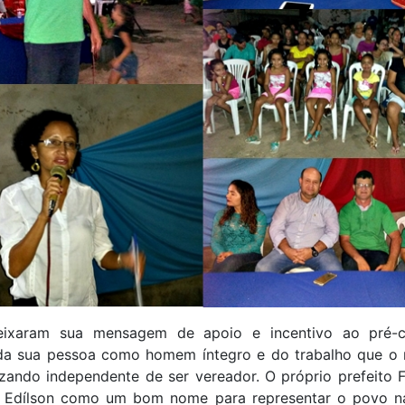
ixaram sua mensagem de apoio e incentivo ao pré-c
da sua pessoa como homem íntegro e do trabalho que o
zando independente de ser vereador. O próprio prefeito 
 Edílson como um bom nome para representar o povo 