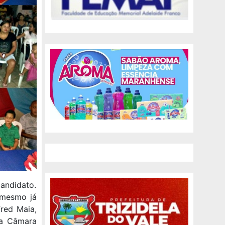
andidato.
 mesmo já
Fred Maia,
na Câmara