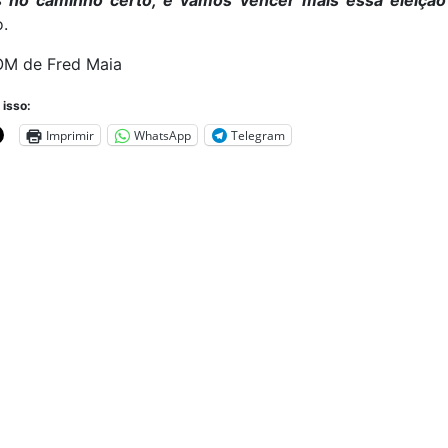
 no caminho certo, e vamos vencer mais essa eleição
.
M de Fred Maia
 isso:
Imprimir
WhatsApp
Telegram