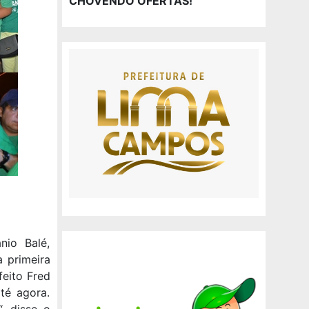
CHOVENDO OFERTAS!
nio Balé,
a primeira
feito Fred
té agora.