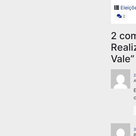
Eleiçõ
2
2 co
Reali
Vale
”
2
A
E
c
3
R