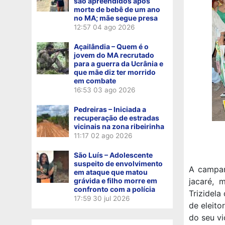
são apreendidos após
morte de bebê de um ano
no MA; mãe segue presa
12:57
04 ago 2026
Açailândia – Quem é o
jovem do MA recrutado
para a guerra da Ucrânia e
que mãe diz ter morrido
em combate
16:53
03 ago 2026
Pedreiras – Iniciada a
recuperação de estradas
vicinais na zona ribeirinha
11:17
02 ago 2026
São Luís – Adolescente
suspeito de envolvimento
A campan
em ataque que matou
grávida e filho morre em
jacaré, 
confronto com a polícia
Trizidela
17:59
30 jul 2026
de eleito
do seu vi