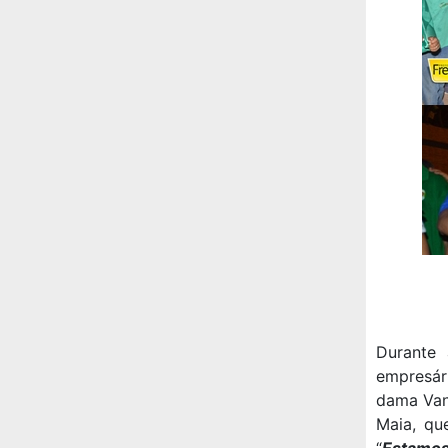
Durante 
empresári
dama Vane
Maia, qu