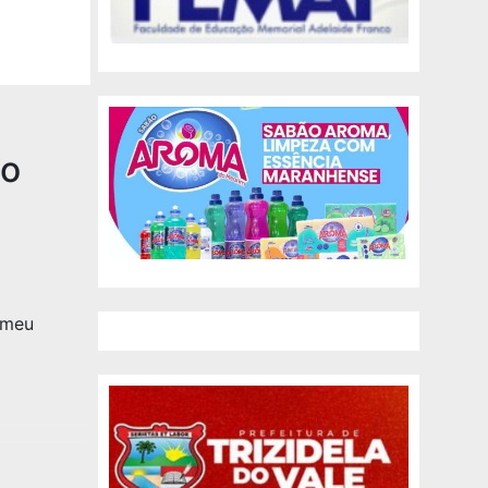
a
do
 meu