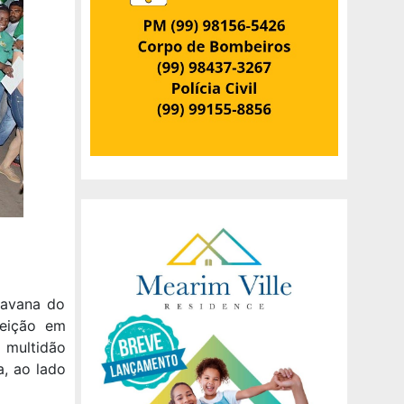
ravana do
leição em
a multidão
a, ao lado