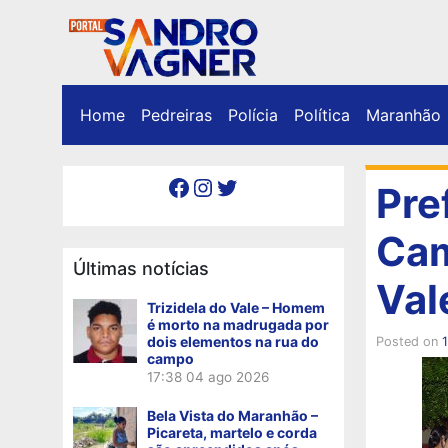
Home
Pedreiras
Polícia
Política
Maranhão
Facebook
Instagram
Twitter
Pre
Cam
Últimas notícias
Val
Trizidela do Vale – Homem
é morto na madrugada por
dois elementos na rua do
Posted on
campo
17:38
04 ago 2026
Bela Vista do Maranhão –
Picareta, martelo e corda