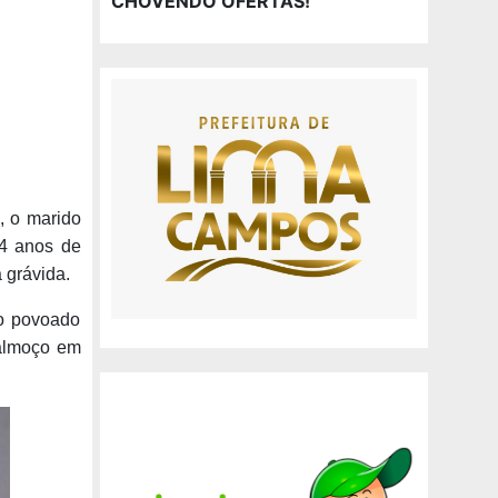
CHOVENDO OFERTAS!
, o marido
 4 anos de
 grávida.
do povoado
 almoço em