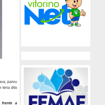
ava, parou
 teria dito
frente a