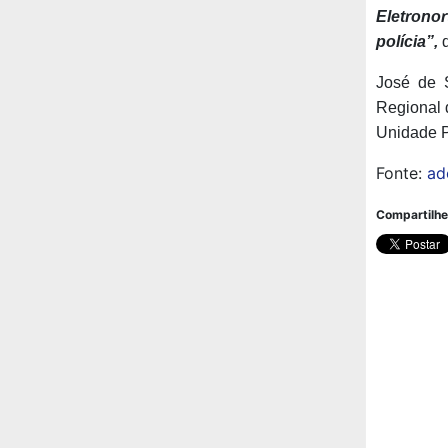
Eletrono
polícia”,
d
José de 
Regional 
Unidade P
Fonte:
ad
Compartilhe