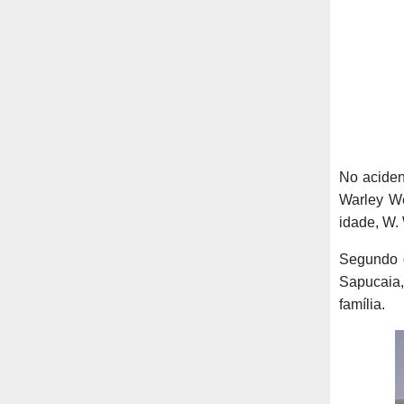
No aciden
Warley We
idade, W. 
Segundo o
Sapucaia,
família.