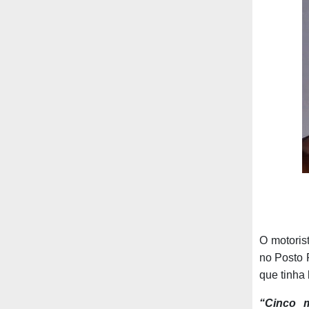
O motoris
no Posto P
que tinha
“Cinco 