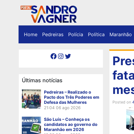
Home
Pedreiras
Polícia
Política
Maranhão
Facebook
Instagram
Twitter
Pre
fat
Últimas notícias
mes
Pedreiras – Realizado o
Pacto dos Três Poderes em
Defesa das Mulheres
Posted on
4
21:04
06 ago 2026
São Luís – Conheça os
candidatos ao governo do
Maranhão em 2026