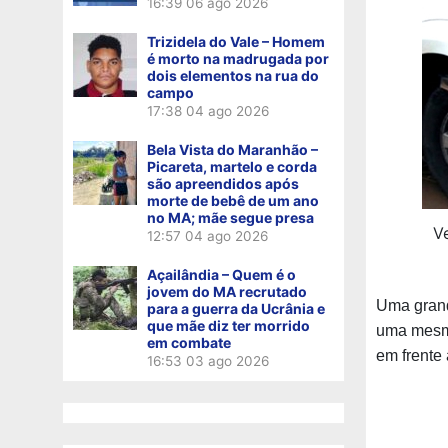
16:39
06 ago 2026
Trizidela do Vale – Homem
é morto na madrugada por
dois elementos na rua do
campo
17:38
04 ago 2026
Bela Vista do Maranhão –
Picareta, martelo e corda
são apreendidos após
morte de bebê de um ano
no MA; mãe segue presa
Ve
12:57
04 ago 2026
Açailândia – Quem é o
jovem do MA recrutado
Uma grand
para a guerra da Ucrânia e
que mãe diz ter morrido
uma mesma
em combate
em frente 
16:53
03 ago 2026