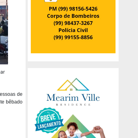
tar
pessoas de
nte bêbado