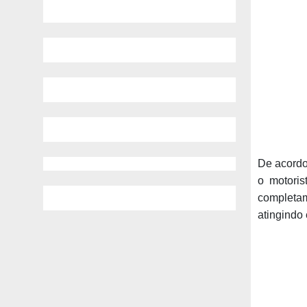
De acordo
o motoris
completam
atingindo