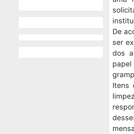
solic
instit
De ac
ser ex
dos a
papel
grampe
Itens
limp
respon
desse
mensa