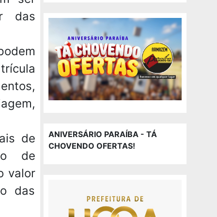
ar das
 podem
trícula
entos,
iagem,
ANIVERSÁRIO PARAÍBA - TÁ
ais de
CHOVENDO OFERTAS!
ão de
o valor
to das