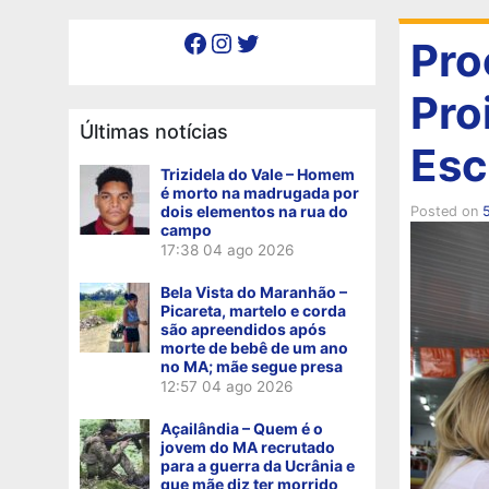
Facebook
Instagram
Twitter
Pro
Pro
Últimas notícias
Esc
Trizidela do Vale – Homem
é morto na madrugada por
dois elementos na rua do
Posted on
5
campo
17:38
04 ago 2026
Bela Vista do Maranhão –
Picareta, martelo e corda
são apreendidos após
morte de bebê de um ano
no MA; mãe segue presa
12:57
04 ago 2026
Açailândia – Quem é o
jovem do MA recrutado
para a guerra da Ucrânia e
que mãe diz ter morrido