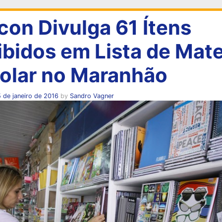
con Divulga 61 Ítens
ibidos em Lista de Mate
olar no Maranhão
 de janeiro de 2016
by
Sandro Vagner