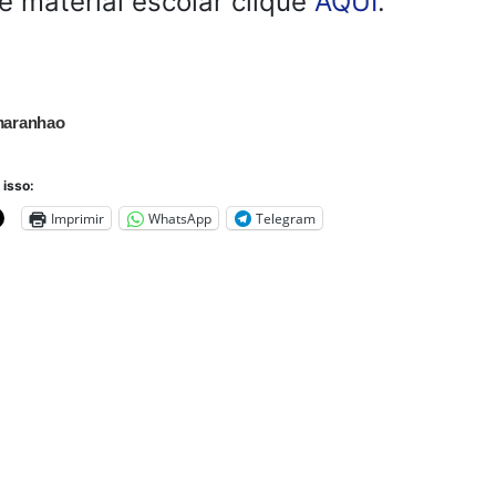
de material escolar clique
AQUI
.
maranhao
 isso:
Imprimir
WhatsApp
Telegram