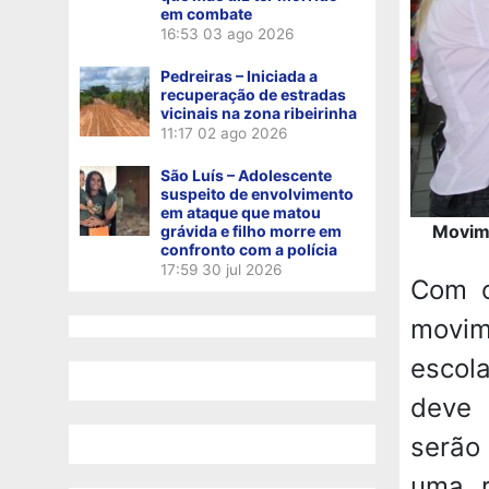
em combate
16:53
03 ago 2026
Pedreiras – Iniciada a
recuperação de estradas
vicinais na zona ribeirinha
11:17
02 ago 2026
São Luís – Adolescente
suspeito de envolvimento
em ataque que matou
Movime
grávida e filho morre em
confronto com a polícia
17:59
30 jul 2026
Com o
movim
escol
deve 
serão
uma r