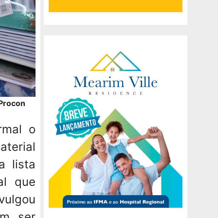
 Procon
rmal o
terial
 lista
al que
vulgou
em ser