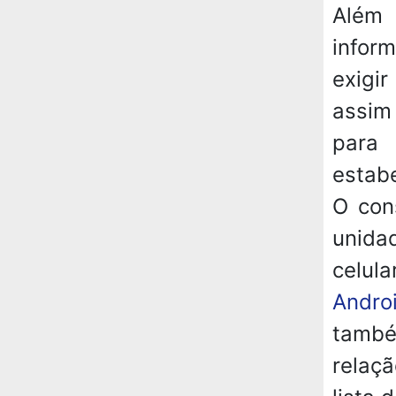
Além 
infor
exigi
assim
para
estabe
O con
unida
celul
Andro
também
relaç