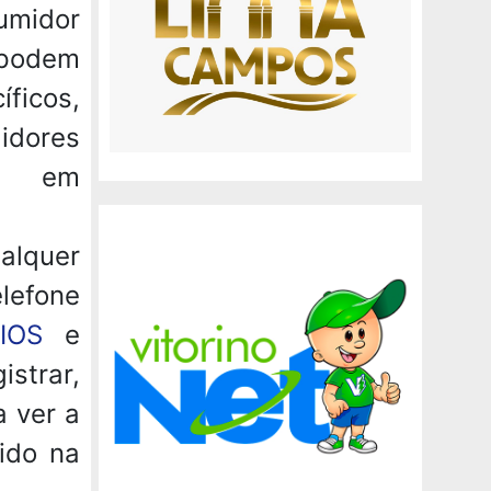
umidor
 podem
ficos,
idores
ar em
alquer
lefone
IOS
e
strar,
a ver a
ido na