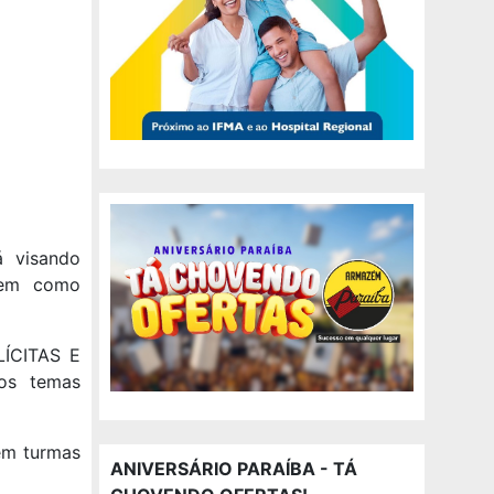
á visando
 bem como
LÍCITAS E
os temas
rem turmas
ANIVERSÁRIO PARAÍBA - TÁ