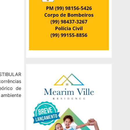
ESTIBULAR
orrências
eórico de
ambiente