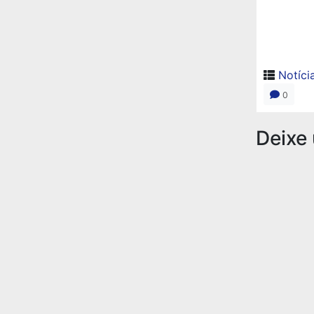
Notíci
0
Deixe