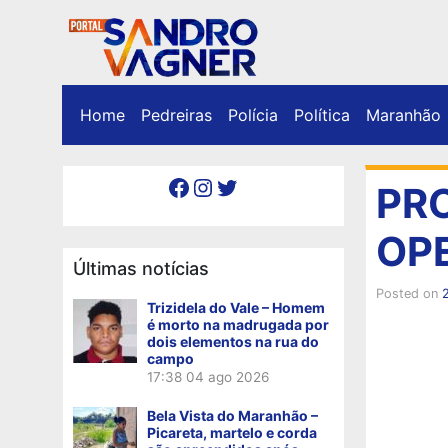
Home
Pedreiras
Polícia
Política
Maranhão
Facebook
Instagram
Twitter
PR
OP
Últimas notícias
Posted on
Trizidela do Vale – Homem
é morto na madrugada por
dois elementos na rua do
campo
17:38
04 ago 2026
Bela Vista do Maranhão –
Picareta, martelo e corda