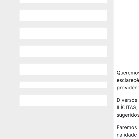
Queremos
esclarec
providênc
Diversos
ILÍCITA
sugeridos
Faremos c
na idade 