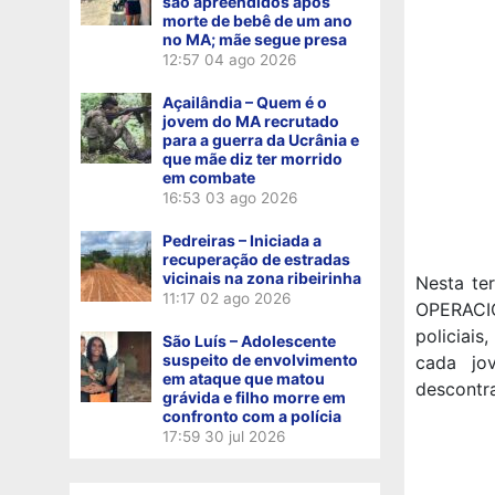
são apreendidos após
morte de bebê de um ano
no MA; mãe segue presa
12:57
04 ago 2026
Açailândia – Quem é o
jovem do MA recrutado
para a guerra da Ucrânia e
que mãe diz ter morrido
em combate
16:53
03 ago 2026
Pedreiras – Iniciada a
recuperação de estradas
vicinais na zona ribeirinha
Nesta te
11:17
02 ago 2026
OPERACIO
policiai
São Luís – Adolescente
suspeito de envolvimento
cada jo
em ataque que matou
descontr
grávida e filho morre em
confronto com a polícia
17:59
30 jul 2026