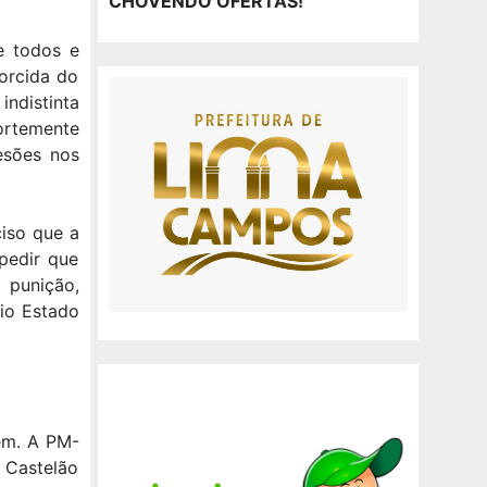
CHOVENDO OFERTAS!
de todos e
orcida do
indistinta
ortemente
esões nos
ciso que a
pedir que
 punição,
io Estado
pem. A PM-
 Castelão