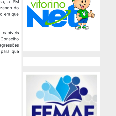
esa, a PM
lizando do
to em que
 cabíveis
 Conselho
agressões
, para que