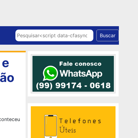
Skip to content
Pesquisar
Buscar
 e
são
conteceu