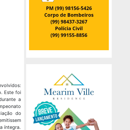
nvolvidos:
. Este foi
durante a
ampeonato
ciação do
 emitissem
a íntegra.