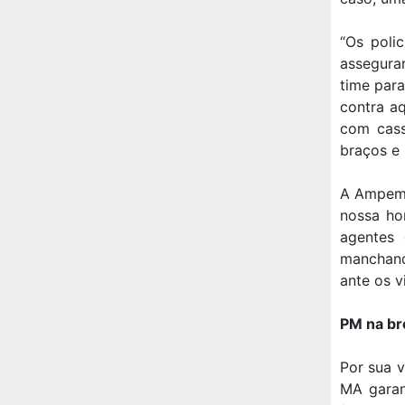
“Os polic
assegura
time para
contra a
com cass
braços e 
A Ampem c
nossa ho
agentes 
manchand
ante os v
PM na br
Por sua v
MA garan