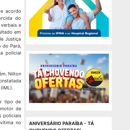
De acordo
orcida do
verbais e
sultado em
e Justiça
 do Pará,
a policial
ém. Nilton
onstatada
(IML).
r tipo de
omotor de
 policiais
vítima no
ANIVERSÁRIO PARAÍBA - TÁ