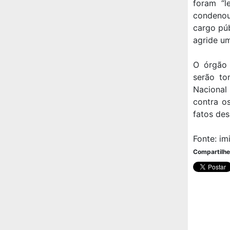
foram “l
condenou 
cargo pú
agride um
O órgão 
serão to
Nacional
contra os
fatos des
Fonte: im
Compartilhe