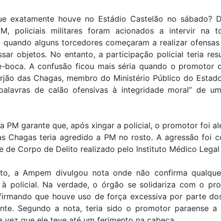
e exatamente houve no Estádio Castelão no sábado? 
, policiais militares foram acionados a intervir na t
 quando alguns torcedores começaram a realizar ofensas 
sar objetos. No entanto, a participação policial teria re
e-boca. A confusão ficou mais séria quando o promotor d
urjão das Chagas, membro do Ministério Público do Estado
 palavras de calão ofensivas à integridade moral” de um
a PM garante que, após xingar a policial, o promotor foi al
as Chagas teria agredido a PM no rosto. A agressão foi c
de Corpo de Delito realizado pelo Instituto Médico Legal 
to, a Ampem divulgou nota onde não confirma qualque
 à policial. Na verdade, o órgão se solidariza com o pr
firmando que houve uso de força excessiva por parte dos
ente. Segundo a nota, teria sido o promotor paraense a 
 vez que ele teve até um ferimento na cabeça.