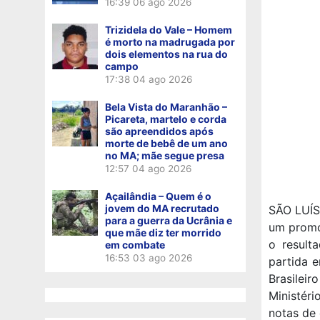
16:39
06 ago 2026
Trizidela do Vale – Homem
é morto na madrugada por
dois elementos na rua do
campo
17:38
04 ago 2026
Bela Vista do Maranhão –
Picareta, martelo e corda
são apreendidos após
morte de bebê de um ano
no MA; mãe segue presa
12:57
04 ago 2026
Açailândia – Quem é o
jovem do MA recrutado
SÃO LUÍS 
para a guerra da Ucrânia e
um promot
que mãe diz ter morrido
o result
em combate
16:53
03 ago 2026
partida 
Brasilei
Ministéri
notas de 