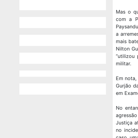
Mas o qu
com a PM
Paysandu
a arremes
mais bat
Nilton G
“utilizou
militar.
Em nota, 
Gurjão d
em Exame 
No entan
agressão
Justiça a
no incid
caso, uma