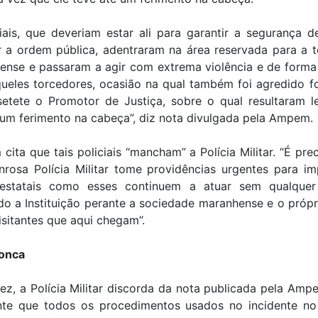
iais, que deveriam estar ali para garantir a segurança 
r a ordem pública, adentraram na área reservada para a t
ense e passaram a agir com extrema violência e de forma 
queles torcedores, ocasião na qual também foi agredido f
etete o Promotor de Justiça, sobre o qual resultaram l
um ferimento na cabeça”, diz nota divulgada pela Ampem.
ita que tais policiais “mancham” a Polícia Militar. “É pre
nrosa Polícia Militar tome providências urgentes para im
estatais como esses continuem a atuar sem qualquer
o a Instituição perante a sociedade maranhense e o própr
isitantes que aqui chegam”.
onca
ez, a Polícia Militar discorda da nota publicada pela Am
te que todos os procedimentos usados no incidente no