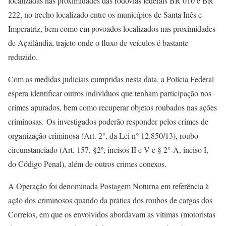
localizadas nas proximidades das rodovias federais BR 010 e BR
222, no trecho localizado entre os municípios de Santa Inês e
Imperatriz, bem como em povoados localizados nas proximidades
de Açailândia, trajeto onde o fluxo de veículos é bastante
reduzido.
Com as medidas judiciais cumpridas nesta data, a Polícia Federal
espera identificar outros indivíduos que tenham participação nos
crimes apurados, bem como recuperar objetos roubados nas ações
criminosas.
Os investigados poderão responder pelos crimes de
organização criminosa (Art. 2°, da Lei n° 12.850/13), roubo
circunstanciado (Art. 157, §2º, incisos II e V e § 2°-A, inciso I,
do Código Penal), além de outros crimes conexos
.
A Operação foi denominada Postagem Noturna em referência à
ação dos criminosos quando da prática dos roubos de cargas dos
Correios, em que os envolvidos abordavam as vítimas (motoristas