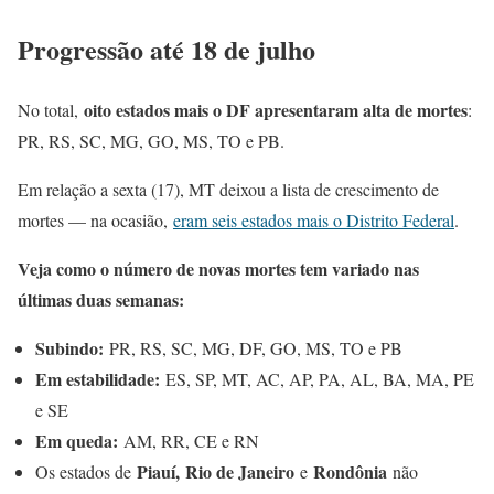
Progressão até 18 de julho
oito estados mais o DF apresentaram alta de mortes
No total,
:
PR, RS, SC, MG, GO, MS, TO e PB.
Em relação a sexta (17), MT deixou a lista de crescimento de
mortes — na ocasião,
eram seis estados mais o Distrito Federal
.
Veja como o número de novas mortes tem variado nas
últimas duas semanas:
Subindo:
PR, RS, SC, MG, DF, GO, MS, TO e PB
Em estabilidade:
ES, SP, MT, AC, AP, PA, AL, BA, MA, PE
e SE
Em queda:
AM, RR, CE e RN
Piauí,
Rio de Janeiro
Rondônia
Os estados de
e
não