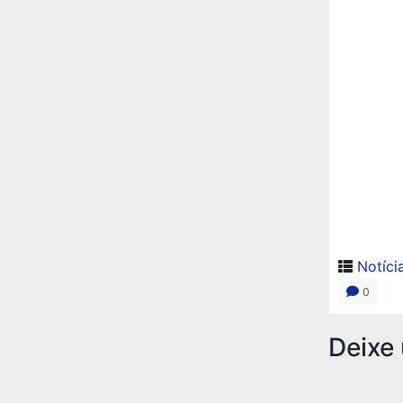
Notíci
0
Deixe