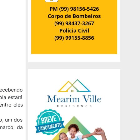
 recebendo
ola estará
entre eles
o, um dos
 marco da