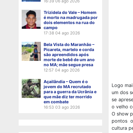
16:39
06 ago 2026
Trizidela do Vale – Homem
é morto na madrugada por
dois elementos na rua do
campo
17:38
04 ago 2026
Bela Vista do Maranhão –
Picareta, martelo e corda
são apreendidos após
morte de bebê de um ano
no MA; mãe segue presa
12:57
04 ago 2026
Açailândia – Quem é o
Logo mais
jovem do MA recrutado
para a guerra da Ucrânia e
um dos se
que mãe diz ter morrido
se aprese
em combate
o velho c
16:53
03 ago 2026
O show p
pontos o
cultura p