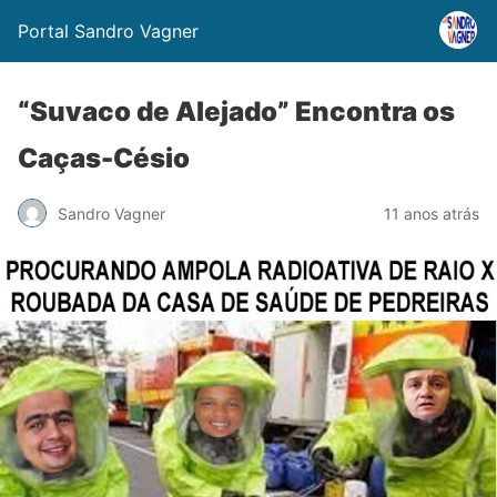
Portal Sandro Vagner
“Suvaco de Alejado” Encontra os
Caças-Césio
Sandro Vagner
11 anos atrás