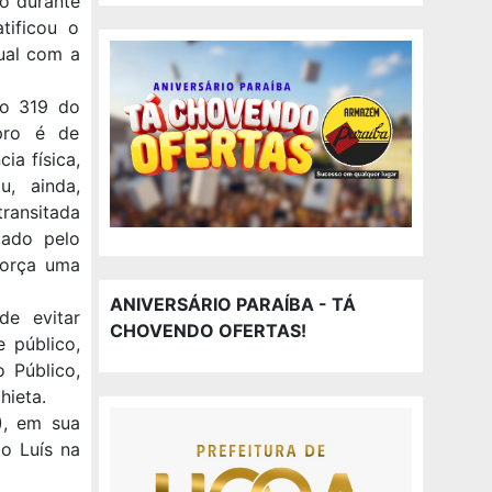
o durante
tificou o
xual com a
go 319 do
upro é de
ia física,
, ainda,
transitada
zado pelo
força uma
ANIVERSÁRIO PARAÍBA - TÁ
de evitar
CHOVENDO OFERTAS!
e público,
o Público,
hieta.
), em sua
o Luís na