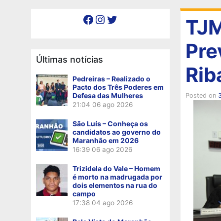
Facebook
Instagram
Twitter
TJM
Pre
Últimas notícias
Rib
Pedreiras – Realizado o
Pacto dos Três Poderes em
Defesa das Mulheres
Posted on
3
21:04
06 ago 2026
São Luís – Conheça os
candidatos ao governo do
Maranhão em 2026
16:39
06 ago 2026
Trizidela do Vale – Homem
é morto na madrugada por
dois elementos na rua do
campo
17:38
04 ago 2026