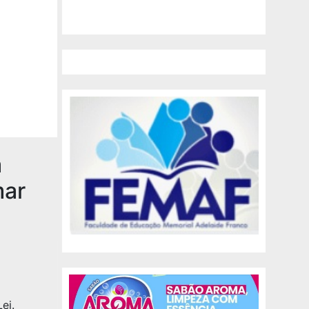
a
mar
ei.