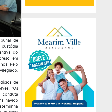
ibunal de
 custódia
entiva do
 preso em
anos. Pelo
ilegiado,
dícios de
Alves. “Os
à conduta
ha havido
estemunha