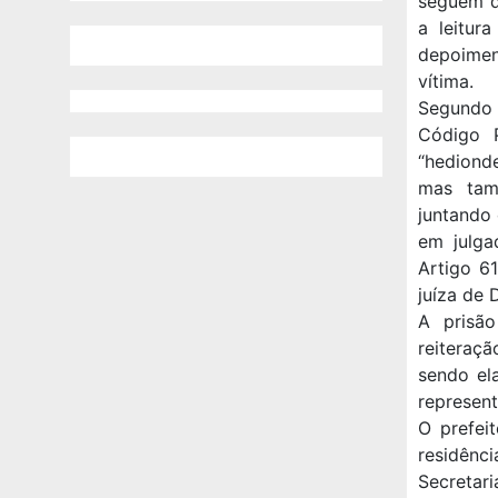
seguem d
a leitur
depoiment
vítima.
Segundo 
Código P
“hedionde
mas tam
juntando 
em julga
Artigo 6
juíza de 
A prisão
reiteraçã
sendo ela
represent
O prefei
residênc
Secretari