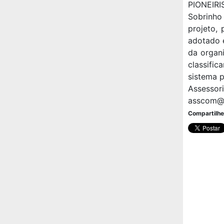
PIONEIRI
Sobrinho 
projeto, 
adotado e
da organ
classifi
sistema p
Assessor
asscom@t
Compartilhe