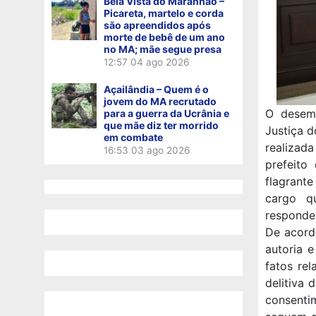
Bela Vista do Maranhão –
Picareta, martelo e corda
são apreendidos após
morte de bebê de um ano
no MA; mãe segue presa
12:57
04 ago 2026
Açailândia – Quem é o
jovem do MA recrutado
O desemb
para a guerra da Ucrânia e
que mãe diz ter morrido
Justiça 
em combate
realizad
16:53
03 ago 2026
prefeito
flagrante
cargo qu
responde
De acord
autoria e
fatos re
delitiva
consenti