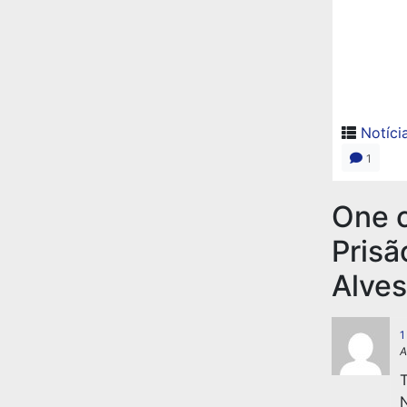
Notíci
1
One 
Prisã
Alves
1
A
T
N