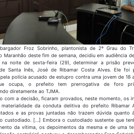
argador Froz Sobrinho, plantonista de 2º Grau do Tr
do Maranhão deste fim de semana, decidiu em audiência de
a na noite de sexta-feira (29), determinar a prisão prev
 de Santa Inês, José de Ribamar Costa Alves. Ele foi
 pela polícia acusado de estupro contra uma jovem de 18 
e ocupa, o prefeito tem prerrogativa de foro priv
ndo diretamente ao TJMA.
o com a decisão, ficaram provados, neste momento, os in
 materialidade da conduta delitiva do prefeito Ribamar 
latados e as provas juntadas não trazem dúvida quanto 
 do custodiado. […] Embora o custodiado sustente que ten
mento da vítima, os depoimentos da mesma e de uma t