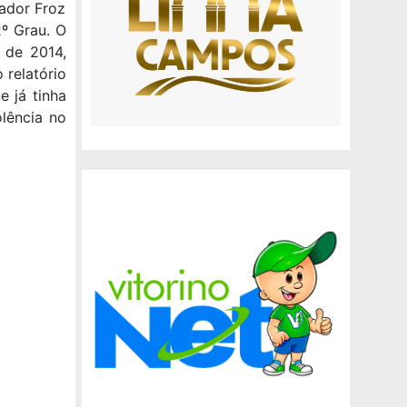
ador Froz
2º Grau. O
o de 2014,
 relatório
 já tinha
lência no