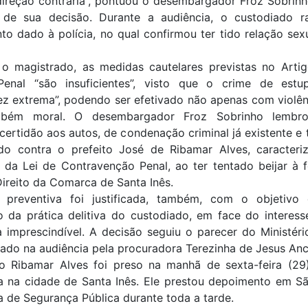
ireção contrária”, pontuou o desembargador Froz Sobrinh
a de sua decisão. Durante a audiência, o custodiado ra
o dado à polícia, no qual confirmou ter tido relação se
o magistrado, as medidas cautelares previstas no Arti
enal “são insuficientes”, visto que o crime de est
z extrema”, podendo ser efetivado não apenas com violênc
bém moral. O desembargador Froz Sobrinho lembrou
certidão aos autos, de condenação criminal já existente e 
do contra o prefeito José de Ribamar Alves, caracteri
1 da Lei de Contravenção Penal, ao ter tentado beijar à 
Direito da Comarca de Santa Inês.
 preventiva foi justificada, também, com o objetivo 
o da prática delitiva do custodiado, em face do interess
 imprescindível. A decisão seguiu o parecer do Ministéri
ado na audiência pela procuradora Terezinha de Jesus Anc
to Ribamar Alves foi preso na manhã de sexta-feira (29
ia na cidade de Santa Inês. Ele prestou depoimento em Sã
a de Segurança Pública durante toda a tarde.