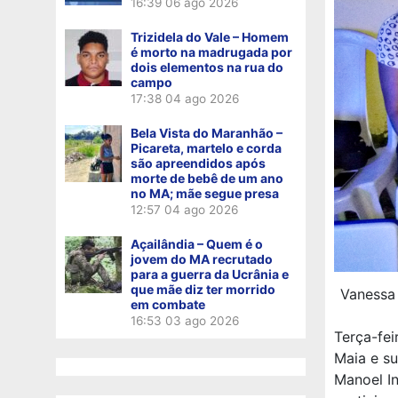
16:39
06 ago 2026
Trizidela do Vale – Homem
é morto na madrugada por
dois elementos na rua do
campo
17:38
04 ago 2026
Bela Vista do Maranhão –
Picareta, martelo e corda
são apreendidos após
morte de bebê de um ano
no MA; mãe segue presa
12:57
04 ago 2026
Açailândia – Quem é o
jovem do MA recrutado
para a guerra da Ucrânia e
que mãe diz ter morrido
Vanessa 
em combate
16:53
03 ago 2026
Terça-fei
Maia e s
Manoel In