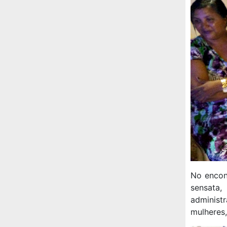
No encon
sensata,
administ
mulheres,