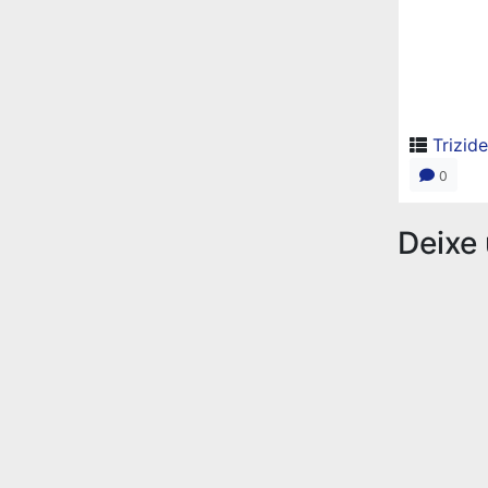
Trizid
0
Deixe