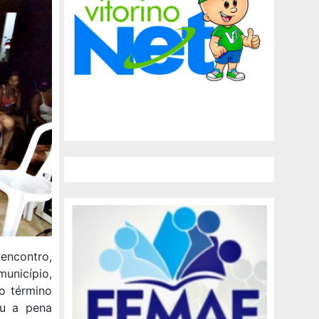
 encontro,
município,
o término
eu a pena