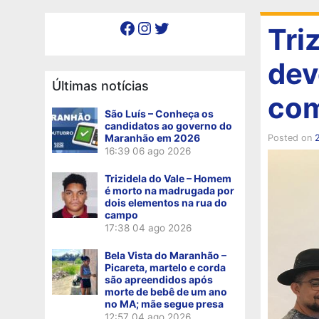
Facebook
Instagram
Twitter
Tri
dev
Últimas notícias
com
São Luís – Conheça os
candidatos ao governo do
Maranhão em 2026
Posted on
16:39
06 ago 2026
Trizidela do Vale – Homem
é morto na madrugada por
dois elementos na rua do
campo
17:38
04 ago 2026
Bela Vista do Maranhão –
Picareta, martelo e corda
são apreendidos após
morte de bebê de um ano
no MA; mãe segue presa
12:57
04 ago 2026