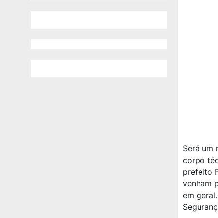
Será um 
corpo téc
prefeito 
venham pa
em geral.
Segurança