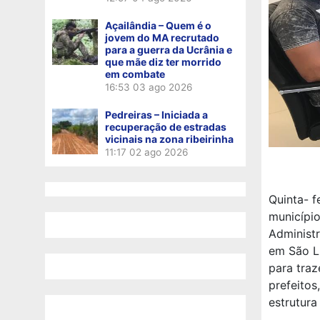
Açailândia – Quem é o
jovem do MA recrutado
para a guerra da Ucrânia e
que mãe diz ter morrido
em combate
16:53
03 ago 2026
Pedreiras – Iniciada a
recuperação de estradas
vicinais na zona ribeirinha
11:17
02 ago 2026
Quinta- f
municípi
Administr
em São L
para traz
prefeitos
estrutura