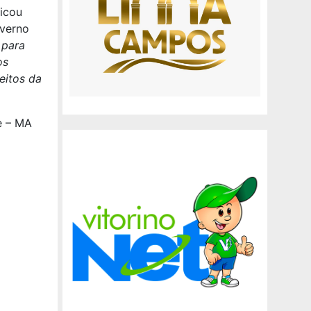
icou
overno
 para
os
eitos da
e – MA