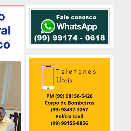
o
al
co