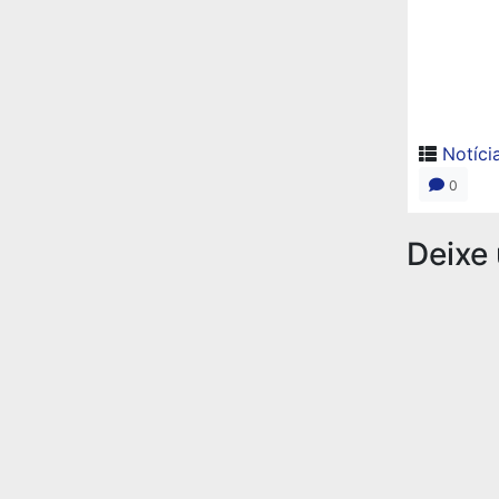
Notíci
0
Deixe