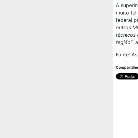
A superin
muito fel
federal p
outros Mu
técnicos 
região”
, 
Fonte: As
Compartilhe