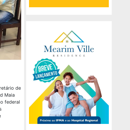
etário de
ed Maia
o federal
s
e