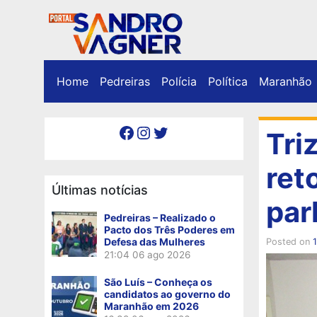
Home
Pedreiras
Polícia
Política
Maranhão
Facebook
Instagram
Twitter
Tri
ret
Últimas notícias
par
Pedreiras – Realizado o
Pacto dos Três Poderes em
Defesa das Mulheres
Posted on
21:04
06 ago 2026
São Luís – Conheça os
candidatos ao governo do
Maranhão em 2026