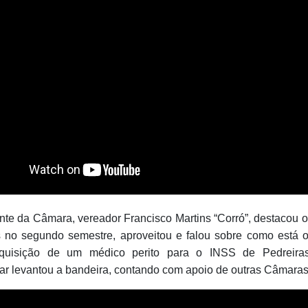
nte da Câmara, vereador Francisco Martins “Corró”, destacou o 
s no segundo semestre, aproveitou e falou sobre como está 
quisição de um médico perito para o INSS de Pedreira
ar levantou a bandeira, contando com apoio de outras Câmaras