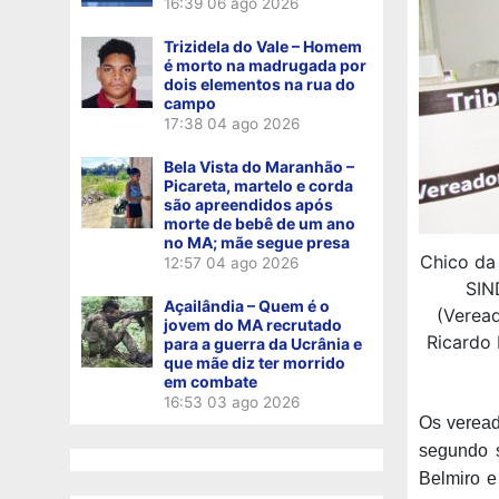
16:39
06 ago 2026
Trizidela do Vale – Homem
é morto na madrugada por
dois elementos na rua do
campo
17:38
04 ago 2026
Bela Vista do Maranhão –
Picareta, martelo e corda
são apreendidos após
morte de bebê de um ano
no MA; mãe segue presa
Chico da 
12:57
04 ago 2026
SIN
Açailândia – Quem é o
(Veread
jovem do MA recrutado
Ricardo 
para a guerra da Ucrânia e
que mãe diz ter morrido
em combate
16:53
03 ago 2026
Os veread
segundo 
Belmiro e