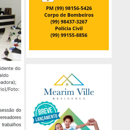
sidente do
aldo
eadora);
io)/Foto:
 sessão do
ereadores
 trabalhos