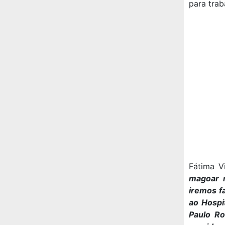
para trab
Fátima Vi
magoar n
iremos f
ao Hospi
Paulo Ro