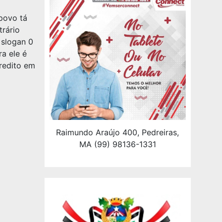
povo tá
rário
 slogan 0
a ele é
redito em
Raimundo Araújo 400, Pedreiras,
MA (99) 98136-1331