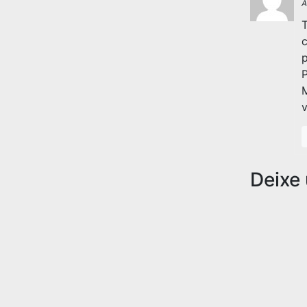
A
T
c
p
P
v
Deixe