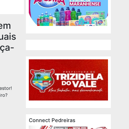
 em
uais
rça-
estor!
iro?
Connect Pedreiras