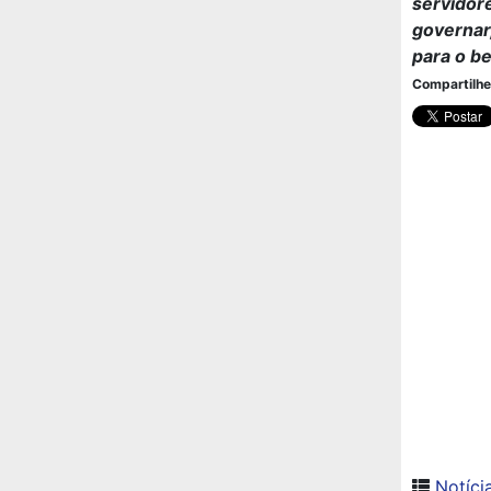
servidor
governar
para o b
Compartilhe
Notíci