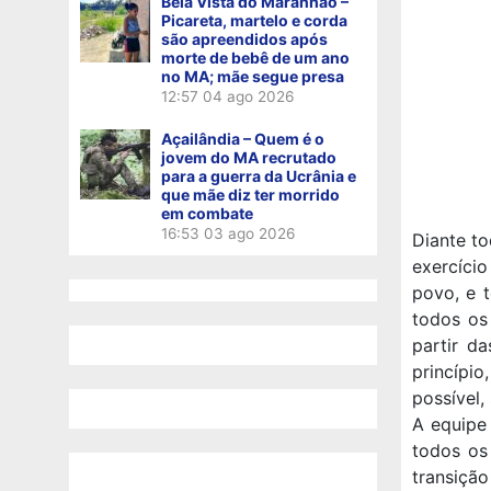
Bela Vista do Maranhão –
Picareta, martelo e corda
são apreendidos após
morte de bebê de um ano
no MA; mãe segue presa
12:57
04 ago 2026
Açailândia – Quem é o
jovem do MA recrutado
para a guerra da Ucrânia e
que mãe diz ter morrido
em combate
16:53
03 ago 2026
Diante to
exercício
povo, e t
todos os
partir d
princípi
possível
A equipe 
todos os
transição