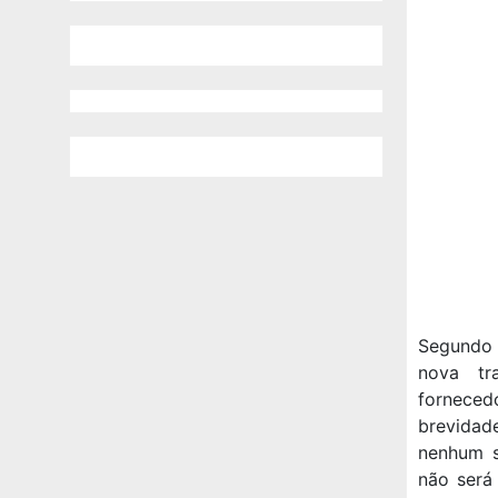
Segundo a
nova tr
fornecedo
brevidade
nenhum s
não será