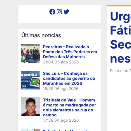
Facebook
Instagram
Twitter
Urg
Fát
Últimas notícias
Sec
Pedreiras – Realizado o
Pacto dos Três Poderes em
nes
Defesa das Mulheres
21:04
06 ago 2026
Posted on
São Luís – Conheça os
candidatos ao governo do
Maranhão em 2026
16:39
06 ago 2026
Trizidela do Vale – Homem
é morto na madrugada por
dois elementos na rua do
campo
17:38
04 ago 2026