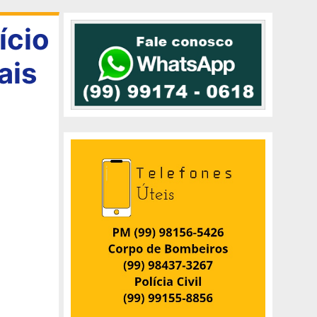
ício
ais