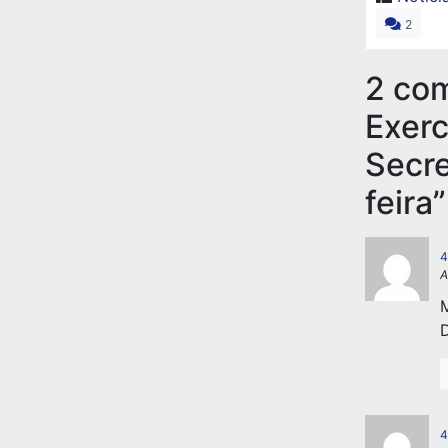
2
2 co
Exerc
Secre
feira
”
4
A
M
D
4