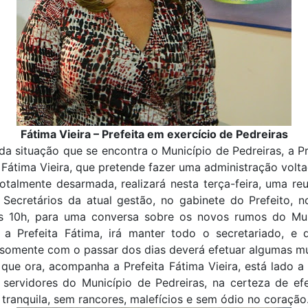
Fátima Vieira – Prefeita em exercício de Pedreiras
da situação que se encontra o Município de Pedreiras, a P
 Fátima Vieira, que pretende fazer uma administração volt
otalmente desarmada, realizará nesta terça-feira, uma r
 Secretários da atual gestão, no gabinete do Prefeito, n
as 10h, para uma conversa sobre os novos rumos do Mun
o, a Prefeita Fátima, irá manter todo o secretariado, e 
, somente com o passar dos dias deverá efetuar algumas 
que ora, acompanha a Prefeita Fátima Vieira, está lado 
 servidores do Município de Pedreiras, na certeza de ef
 tranquila, sem rancores, malefícios e sem ódio no coração