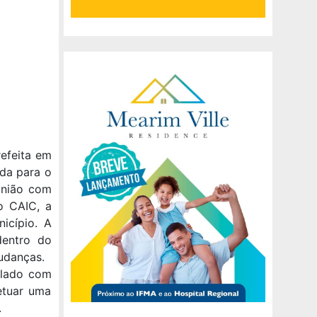
refeita em
ada para o
eunião com
o CAIC, a
icípio. A
dentro do
mudanças.
a lado com
etuar uma
.