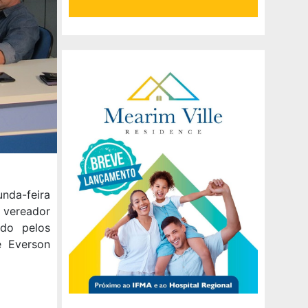
nda-feira
o vereador
ado pelos
e Everson