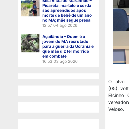
Bela Vista do Maranhão –
Picareta, martelo e corda
são apreendidos após
morte de bebê de um ano
no MA; mãe segue presa
12:57
04 ago 2026
Açailândia – Quem é o
jovem do MA recrutado
para a guerra da Ucrânia e
que mãe diz ter morrido
em combate
16:53
03 ago 2026
O alvo d
(05), vol
Elcinho 
vereador
Veloso.