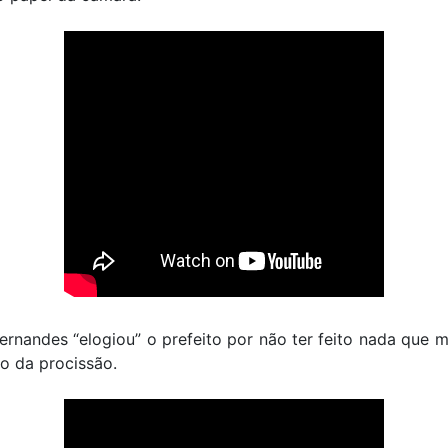
Fernandes “elogiou” o prefeito por não ter feito nada que 
o da procissão.