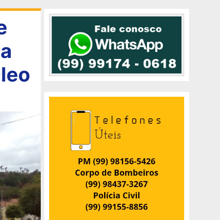
e
ua
Óleo