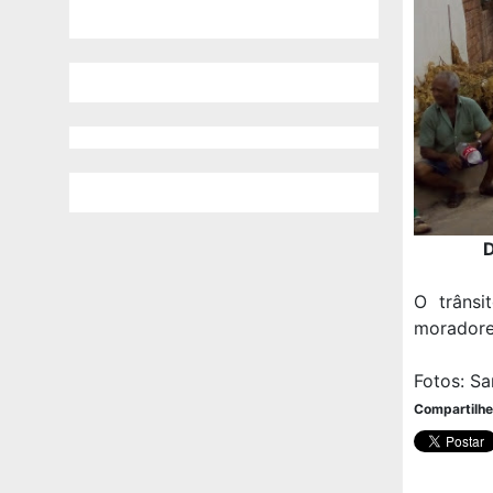
D
O trânsi
moradore
Fotos: S
Compartilhe