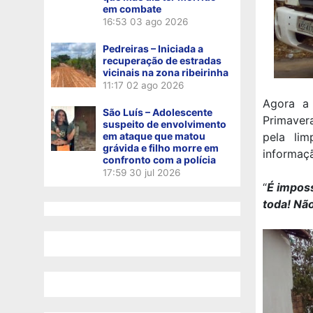
em combate
16:53
03 ago 2026
Pedreiras – Iniciada a
recuperação de estradas
vicinais na zona ribeirinha
11:17
02 ago 2026
Agora a
São Luís – Adolescente
Primaver
suspeito de envolvimento
em ataque que matou
pela lim
grávida e filho morre em
informaçã
confronto com a polícia
17:59
30 jul 2026
“
É imposs
toda! Nã