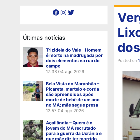
Facebook
Instagram
Twitter
Ver
Lix
Últimas notícias
dos
Trizidela do Vale – Homem
é morto na madrugada por
dois elementos na rua do
Posted on
campo
17:38
04 ago 2026
Bela Vista do Maranhão –
Picareta, martelo e corda
são apreendidos após
morte de bebê de um ano
no MA; mãe segue presa
12:57
04 ago 2026
Açailândia – Quem é o
jovem do MA recrutado
para a guerra da Ucrânia e
que mãe diz ter morrido