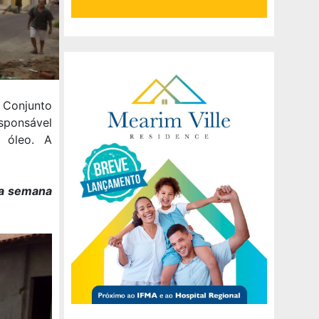
Conjunto
sponsável
e óleo. A
r a semana