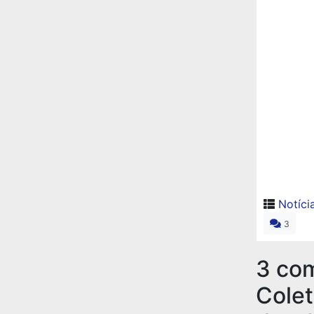
Notíci
3
3 co
Colet