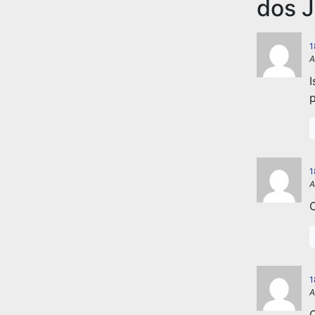
dos J
1
A
I
p
1
A
C
1
A
O