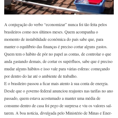
A conjugação do verbo “economizar” nunca foi tão feita pelos
bra­sileiros como nos últi­mos meses. Quem acompanha o
momento de instabilidade eco­nômica do país sabe que, para
manter o equilíbrio das finanças é preciso cortar alguns gastos.
Quem tem o hábito de pôr no papel as contas, de controlar o que
anda gastando demais, de cortar os supérfluos, sabe que é preciso
mudar alguns hábitos e isso vale para várias esferas: co­meçando
por dentro do lar até o ambiente de trabalho.
E o brasileiro passou a ficar mais atento à sua conta de ener­gia.
Desde que o governo federal anunciou reajustes nas tarifas no ano
passado, quem estava acos­tumado a manter uma média de
consumo dentro de casa foi pego de surpresa e viu os valores sal­
tarem. A boa notícia, divulgada pelo Ministério de Minas e Ener­